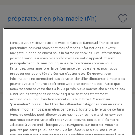
préparateur en pharmacie (f/h)
fontaine-lès-dijon, côte-d'or
intérim
Lorsque vous visitez notre site web, le Groupe Randstad France et ses
partenaires peuvent stocker et récupérer des informations sur votre
12,66 € par heure
navigateur, principalement sous la forme de cookies. Ces informations
peuvent porter sur vous, vos préférences ou votre appareil, et sont
principalement utilisées pour que le site fonctionne comme vous
l’attendez, pour améliorer la performance de notre site, et pour vous
proposer des publicités ciblées sur d’autres sites. En général, ces
publié le 9 juillet 2026
informations ne permettent pas de vous identifier directement, mais elles
peuvent vous offrir une expérience web plus personnalisée. Parce que
nous respectons votre droit à la vie privée, vous pouvez choisir de ne pas
autoriser les catégories de cookies qui ne sont pas strictement
nécessaires au bon fonctionnement du site Internet. Cliquez sur
“paramétrer”, puis sur les titres des différentes catégories pour en savoir
conducteur de ligne de
plus et modifier nos paramètres par défaut. Toutefois, le refus de certains
types de cookies peut affecter votre navigation sur le site et les services
conditionnement (f/h)
que nous pouvons vous offrir (ex : vous recevrez des publicités moins
adaptées à votre profil lorsque vous naviguerez sur Internet, vous ne
fontaine-lès-dijon, côte-d'or
pourrez pas partager du contenu via les réseaux sociaux, etc.). Vous
pourrez retirer votre consentement ou modifier votre paramétrage à tout