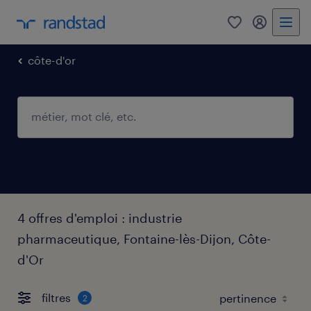
0
mon comp
côte-d'or
4 offres d'emploi : industrie
pharmaceutique, Fontaine-lès-Dijon, Côte-
d'Or
filtres
2