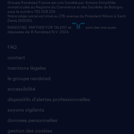
nos cabinets de recrutement
assistant administratif
Groupe Randstad France est une Société par Actions Simplifiée
immatriculée au Registre du Commerce et des Sociétés de Bobigny
sous le numéro 702 028 234.
comptable
Notre siège social est situé au 276 avenue du Président Wilson à Saint
Denis (93200).
RANDSTAD, PARTNER FOR TALENT et
sont des marques
déposées de © Randstad N.V. 2024.
FAQ
contact
mentions légales
le groupe randstad
accessibilité
dispositifs d'alertes professionnelles
soyons vigilants
données personnelles
gestion des cookies