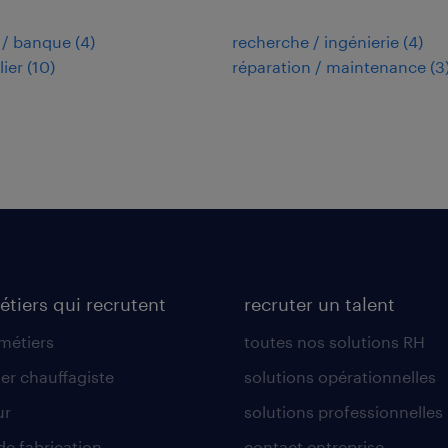
 / banque
(
4
)
recherche / ingénierie
(
4
)
ier
(
10
)
réparation / maintenance
(
3
étiers qui recrutent
recruter un talent
 métiers
toutes nos solutions RH
er chauffagiste
solutions opérationnelles
ur
solutions professionnelles
de fabrication
contact entreprise