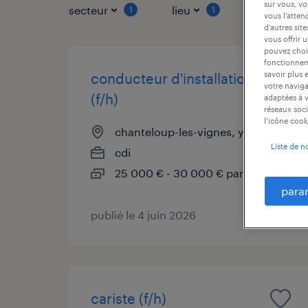
sur vous, vo
secteur
lieu
type de co
1
1
vous l’atten
d’autres sit
vous offrir 
pouvez chois
fonctionneme
savoir plus 
conducteur d'installation
votre naviga
(f/h)
adaptées à v
réseaux soci
l’icône cook
chanteloup-les-vignes, yvelines
Liste de n
cdi
25 000 € - 30 000 € par année
para
publié le 4 juin 2026
cariste (f/h)