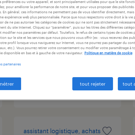
s préférences ou votre appareil, et sont principalement utilisées pour que le site fo
ntrat
durée du contrat
niveau d'expérience
dez, pour améliorer la performance de notre site, et pour vous proposer des publicités 
es. En général, ces informations ne permettent pas de vous identifier directement, mais
une expérience web plus personnalisée. Parce que nous respectons votre droit à la vie 
ir de ne pas autoriser les catégories de cookies qui ne sont pas strictement nécessair
nt du site Internet. Cliquez sur “paramétrer”, puis sur les titres des différentes catég
et modifier nos paramètres par défaut. Toutefois, le refus de certains types de cookies 
chargé d'affaires (f/h)
tion sur le site et les services que nous pouvons vous offrir (ex : vous recevrez des pu
otre profil lorsque vous naviguerez sur Internet, vous ne pourrez pas partager du cont
aux, etc.). Vous pourrez retirer votre consentement ou modifier votre paramétrage à 
chanteloup-les-vignes, yvelines
ie disponible en bas et à gauche de votre navigateur.
Politique en matière de cookie
intérim
os partenaires
35 000 € par année
métrer
tout rejeter
tout 
publié le 15 avril 2026
assistant logistique, achats