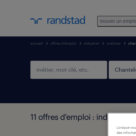
trouver un emplo
accueil
offres d'emploi
industrie
yvelines
chan
11 offres d'emploi : industrie,
Lorsque vous
des informat