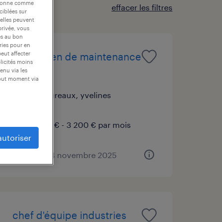
nctionne comme
effacer les filtres
ciblées sur
 elles peuvent
privée, vous
es au bon
ories pour en
peut affecter
technicien de maintenance
blicités moins
(f/h)
enu via les
tout moment via
les mureaux, yvelines
cdi
2 500 € - 3 200 € par mois
autoriser
publié le 24 novembre 2025
chef d'équipe industries