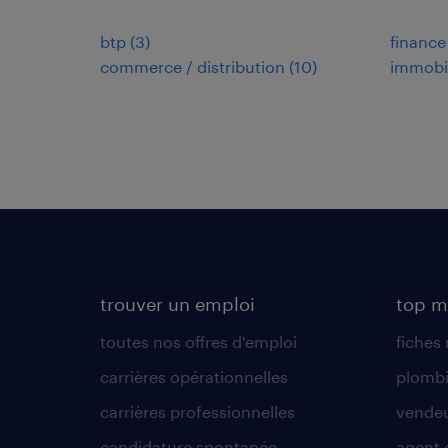
btp
(
3
)
finance
commerce / distribution
(
10
)
immobil
trouver un emploi
top m
toutes nos offres d'emploi
fiches
carrières opérationnelles
plombi
carrières professionnelles
vende
candidature spontanée
agent 