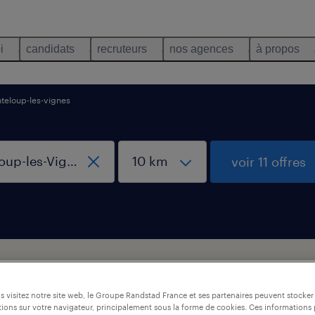
i
candidats
recruteurs
nos agences
à propos
teloup-les-vignes
voir 11 offres
 Chanteloup-les-Vignes, Yvelines
 visitez notre site web, le Groupe Randstad France et ses partenaires peuvent stocker
ions sur votre navigateur, principalement sous la forme de cookies. Ces informations