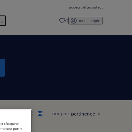
accessibilité
contact
0
mon compte
trier par:
 et récupérer
 peuvent porter