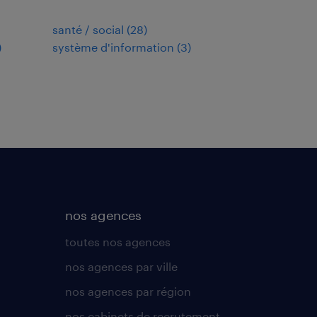
santé / social
(
28
)
)
système d'information
(
3
)
nos agences
toutes nos agences
nos agences par ville
nos agences par région
nos cabinets de recrutement