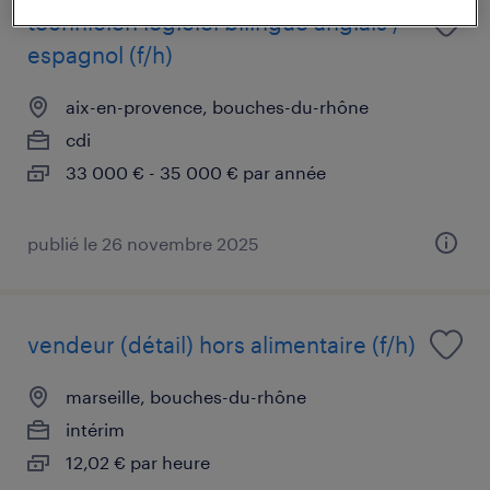
technicien logiciel bilingue anglais /
espagnol (f/h)
aix-en-provence, bouches-du-rhône
cdi
33 000 € - 35 000 € par année
publié le 26 novembre 2025
vendeur (détail) hors alimentaire (f/h)
marseille, bouches-du-rhône
intérim
12,02 € par heure