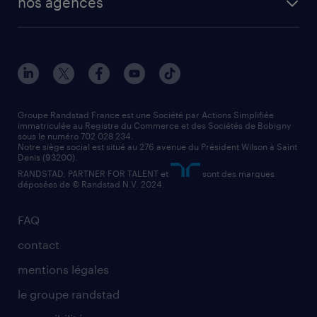
nos agences
solutions opérationnelles
agent de fabrication
toutes nos agences
solutions professionnelles
conducteur de poids lourd
nos agences par ville
contact entreprise
manutentionnaire
nos agences par région
faq intérim / recrutement
technico-commercial
nos cabinets de recrutement
assistant administratif
Groupe Randstad France est une Société par Actions Simplifiée
immatriculée au Registre du Commerce et des Sociétés de Bobigny
sous le numéro 702 028 234.
comptable
Notre siège social est situé au 276 avenue du Président Wilson à Saint
Denis (93200).
RANDSTAD, PARTNER FOR TALENT et
sont des marques
déposées de © Randstad N.V. 2024.
FAQ
contact
mentions légales
le groupe randstad