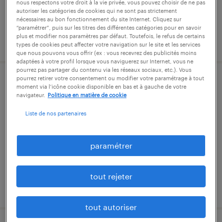
nous respectons votre droit à la vie privée, vous pouvez choisir de ne pas
autoriser les catégories de cookies qui ne sont pas strictement
nécessaires au bon fonctionnement du site Internet. Cliquez sur
“paramétrer”, puis sur les titres des différentes catégories pour en savoir
plus et modifier nos paramètres par défaut. Toutefois, le refus de certains
publié le 17 juin 2026
types de cookies peut affecter votre navigation sur le site et les services
que nous pouvons vous offrir (ex : vous recevrez des publicités moins
adaptées à votre profil lorsque vous naviguerez sur Internet, vous ne
pourrez pas partager du contenu via les réseaux sociaux, etc.). Vous
pourrez retirer votre consentement ou modifier votre paramétrage à tout
consultant compatbilité paramétrage
moment via l’icône cookie disponible en bas et à gauche de votre
navigateur.
Politique en matière de cookie
(f/h)
Liste de nos partenaires
aix-en-provence, bouches-du-rhône
cdi
paramétrer
45 000 € - 55 000 € par année
tout rejeter
publié le 3 avril 2026
tout autoriser