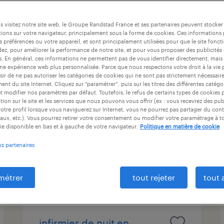
ntrat
durée du contrat
niveau d'expérience
 visitez notre site web, le Groupe Randstad France et ses partenaires peuvent stocker
ions sur votre navigateur, principalement sous la forme de cookies. Ces informations
s préférences ou votre appareil, et sont principalement utilisées pour que le site fo
dez, pour améliorer la performance de notre site, et pour vous proposer des publicités 
infirmier de (f/h)
es. En général, ces informations ne permettent pas de vous identifier directement, mais
une expérience web plus personnalisée. Parce que nous respectons votre droit à la vie 
ir de ne pas autoriser les catégories de cookies qui ne sont pas strictement nécessair
talence, gironde
nt du site Internet. Cliquez sur “paramétrer”, puis sur les titres des différentes catég
et modifier nos paramètres par défaut. Toutefois, le refus de certains types de cookies 
intérim
tion sur le site et les services que nous pouvons vous offrir (ex : vous recevrez des pu
20,00 € par heure
otre profil lorsque vous naviguerez sur Internet, vous ne pourrez pas partager du cont
aux, etc.). Vous pourrez retirer votre consentement ou modifier votre paramétrage à 
ie disponible en bas et à gauche de votre navigateur.
Politique en matière de cookie
os partenaires
publié le 9 juillet 2026
métrer
tout rejeter
tout 
infirmier de nuit en