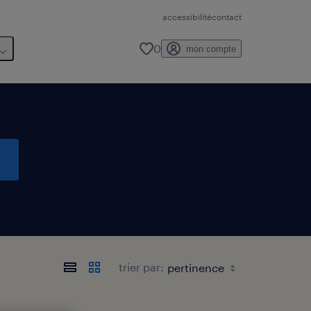
accessibilité
contact
0
mon compte
trier par: