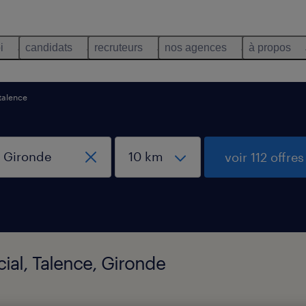
i
candidats
recruteurs
nos agences
à propos
talence
voir 112 offres
ocial, Talence, Gironde