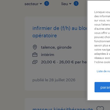
secteur
lieu
type de co
1
1
Lorsque vous
des informat
sur vous, vo
vous l’atten
infirmier de (f/h) au bloc
d’autres sit
vous offrir 
opératoire
pouvez chois
fonctionneme
savoir plus 
talence, gironde
votre naviga
intérim
adaptées à v
réseaux soci
20,00 € - 26,00 € par heure
l’icône cook
Liste de n
publié le 28 juillet 2026
para
masseur kinésithérapeute