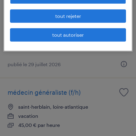
aide soignant(e) de (f/h)
tout rejeter
saint-herblain, loire-atlantique
cdd
tout autoriser
2 490 € par mois
publié le 29 juillet 2026
médecin généraliste (f/h)
saint-herblain, loire-atlantique
vacation
45,00 € par heure