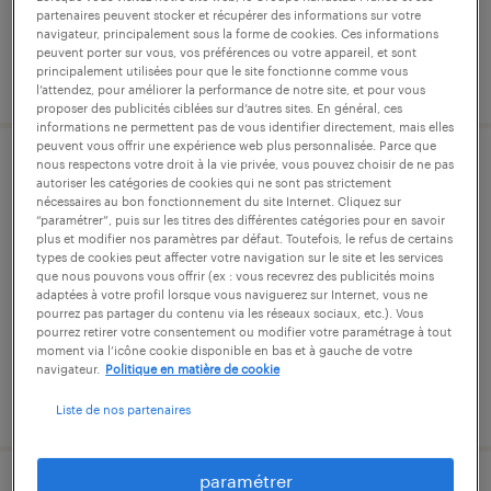
partenaires peuvent stocker et récupérer des informations sur votre
navigateur, principalement sous la forme de cookies. Ces informations
peuvent porter sur vous, vos préférences ou votre appareil, et sont
principalement utilisées pour que le site fonctionne comme vous
publié le 18 juin 2026
l’attendez, pour améliorer la performance de notre site, et pour vous
proposer des publicités ciblées sur d’autres sites. En général, ces
informations ne permettent pas de vous identifier directement, mais elles
peuvent vous offrir une expérience web plus personnalisée. Parce que
nous respectons votre droit à la vie privée, vous pouvez choisir de ne pas
aide soignante de (f/h)
autoriser les catégories de cookies qui ne sont pas strictement
nécessaires au bon fonctionnement du site Internet. Cliquez sur
“paramétrer”, puis sur les titres des différentes catégories pour en savoir
saint-herblain, loire-atlantique
plus et modifier nos paramètres par défaut. Toutefois, le refus de certains
types de cookies peut affecter votre navigation sur le site et les services
cdi
que nous pouvons vous offrir (ex : vous recevrez des publicités moins
2 300 € par mois
adaptées à votre profil lorsque vous naviguerez sur Internet, vous ne
pourrez pas partager du contenu via les réseaux sociaux, etc.). Vous
pourrez retirer votre consentement ou modifier votre paramétrage à tout
moment via l’icône cookie disponible en bas et à gauche de votre
navigateur.
Politique en matière de cookie
publié le 24 juin 2026
Liste de nos partenaires
paramétrer