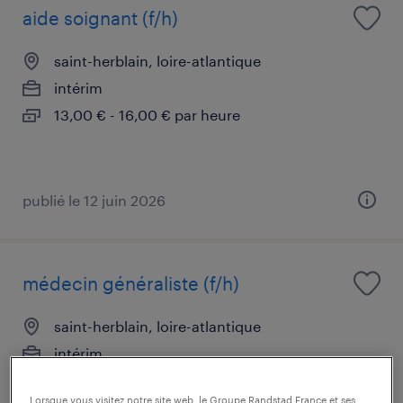
aide soignant (f/h)
saint-herblain, loire-atlantique
intérim
13,00 € - 16,00 € par heure
publié le 12 juin 2026
médecin généraliste (f/h)
saint-herblain, loire-atlantique
intérim
44,00 € par heure
Lorsque vous visitez notre site web, le Groupe Randstad France et ses