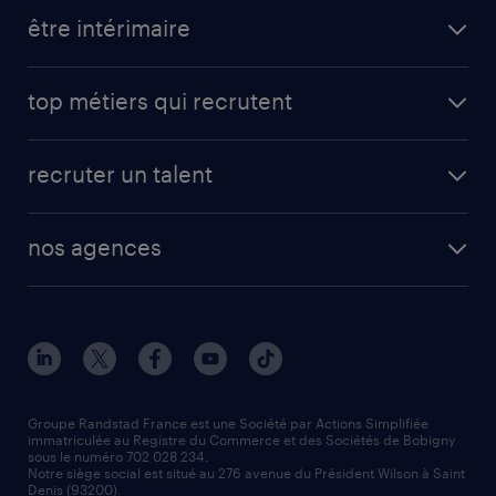
toutes nos offres d'emploi
être intérimaire
carrières opérationnelles
avantages intérimaires randstad
carrières professionnelles
top métiers qui recrutent
app talent / portail web
candidature spontanée
fiches métiers
faq candidat / intérimaire
créer un compte candidat
recruter un talent
plombier chauffagiste
toutes nos solutions RH
vendeur
nos agences
solutions opérationnelles
agent de fabrication
toutes nos agences
solutions professionnelles
conducteur de poids lourd
nos agences par ville
contact entreprise
manutentionnaire
nos agences par région
faq intérim / recrutement
technico-commercial
nos cabinets de recrutement
assistant administratif
Groupe Randstad France est une Société par Actions Simplifiée
immatriculée au Registre du Commerce et des Sociétés de Bobigny
sous le numéro 702 028 234.
comptable
Notre siège social est situé au 276 avenue du Président Wilson à Saint
Denis (93200).