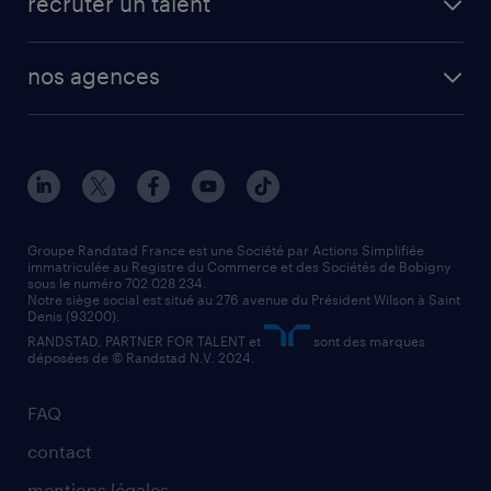
recruter un talent
plombier chauffagiste
toutes nos solutions RH
vendeur
nos agences
solutions opérationnelles
agent de fabrication
toutes nos agences
solutions professionnelles
conducteur de poids lourd
nos agences par ville
contact entreprise
manutentionnaire
nos agences par région
faq intérim / recrutement
technico-commercial
nos cabinets de recrutement
assistant administratif
Groupe Randstad France est une Société par Actions Simplifiée
immatriculée au Registre du Commerce et des Sociétés de Bobigny
sous le numéro 702 028 234.
comptable
Notre siège social est situé au 276 avenue du Président Wilson à Saint
Denis (93200).
RANDSTAD, PARTNER FOR TALENT et
sont des marques
déposées de © Randstad N.V. 2024.
FAQ
contact
mentions légales