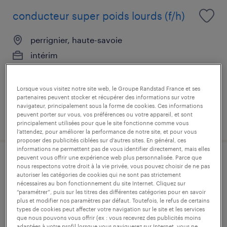
conducteur super poids lourds (f/h)
perrignier, haute-savoie
intérim
14,50 € par heure
Lorsque vous visitez notre site web, le Groupe Randstad France et ses
partenaires peuvent stocker et récupérer des informations sur votre
navigateur, principalement sous la forme de cookies. Ces informations
peuvent porter sur vous, vos préférences ou votre appareil, et sont
publié le 24 juillet 2026
principalement utilisées pour que le site fonctionne comme vous
l’attendez, pour améliorer la performance de notre site, et pour vous
proposer des publicités ciblées sur d’autres sites. En général, ces
informations ne permettent pas de vous identifier directement, mais elles
peuvent vous offrir une expérience web plus personnalisée. Parce que
cariste (f/h)
nous respectons votre droit à la vie privée, vous pouvez choisir de ne pas
autoriser les catégories de cookies qui ne sont pas strictement
nécessaires au bon fonctionnement du site Internet. Cliquez sur
marigny-saint-marcel, haute-savoie
“paramétrer”, puis sur les titres des différentes catégories pour en savoir
plus et modifier nos paramètres par défaut. Toutefois, le refus de certains
intérim
types de cookies peut affecter votre navigation sur le site et les services
que nous pouvons vous offrir (ex : vous recevrez des publicités moins
12,50 € par heure
adaptées à votre profil lorsque vous naviguerez sur Internet, vous ne