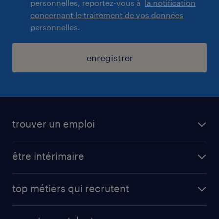
personnelles, reportez-vous à
la notification
concernant le traitement de vos données
personnelles.
enregistrer
trouver un emploi
toutes nos offres d'emploi
être intérimaire
carrières opérationnelles
avantages intérimaires randstad
carrières professionnelles
top métiers qui recrutent
app talent / portail web
candidature spontanée
fiches métiers
faq candidat / intérimaire
créer un compte candidat