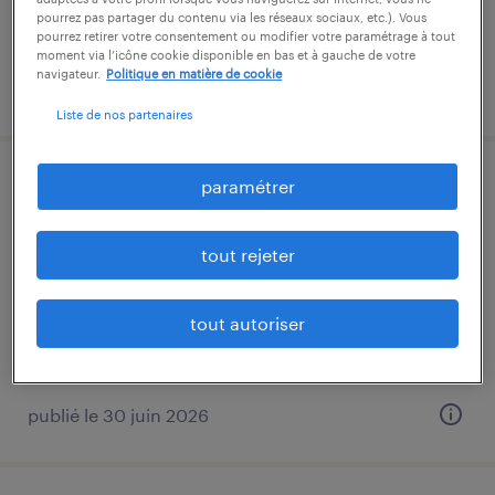
pourrez pas partager du contenu via les réseaux sociaux, etc.). Vous
pourrez retirer votre consentement ou modifier votre paramétrage à tout
moment via l’icône cookie disponible en bas et à gauche de votre
navigateur.
Politique en matière de cookie
publié le 24 juin 2026
Liste de nos partenaires
paramétrer
conducteur vl livreur (f/h)
bonneville, haute-savoie
tout rejeter
intérim
12,31 € par heure
tout autoriser
publié le 30 juin 2026