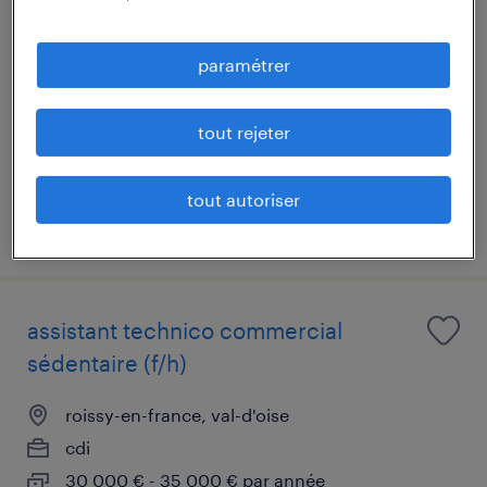
conseiller téléphonique technique
(f/h)
paramétrer
roissy-en-france, val-d'oise
intérim
tout rejeter
26 000 € - 29 900 € par année
tout autoriser
publié le 13 janvier 2026
assistant technico commercial
sédentaire (f/h)
roissy-en-france, val-d'oise
cdi
30 000 € - 35 000 € par année