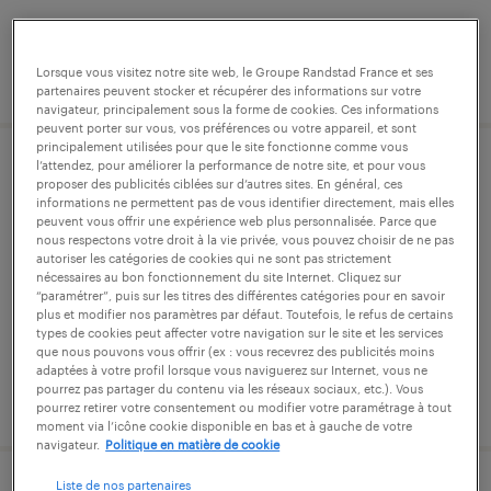
Lorsque vous visitez notre site web, le Groupe Randstad France et ses
publié le 4 août 2026
partenaires peuvent stocker et récupérer des informations sur votre
navigateur, principalement sous la forme de cookies. Ces informations
peuvent porter sur vous, vos préférences ou votre appareil, et sont
principalement utilisées pour que le site fonctionne comme vous
l’attendez, pour améliorer la performance de notre site, et pour vous
assistant logistique (f/h)
proposer des publicités ciblées sur d’autres sites. En général, ces
informations ne permettent pas de vous identifier directement, mais elles
peuvent vous offrir une expérience web plus personnalisée. Parce que
roissy-en-france, val-d'oise
nous respectons votre droit à la vie privée, vous pouvez choisir de ne pas
autoriser les catégories de cookies qui ne sont pas strictement
intérim
nécessaires au bon fonctionnement du site Internet. Cliquez sur
24 000 € - 25 000 € par année
“paramétrer”, puis sur les titres des différentes catégories pour en savoir
plus et modifier nos paramètres par défaut. Toutefois, le refus de certains
types de cookies peut affecter votre navigation sur le site et les services
que nous pouvons vous offrir (ex : vous recevrez des publicités moins
adaptées à votre profil lorsque vous naviguerez sur Internet, vous ne
pourrez pas partager du contenu via les réseaux sociaux, etc.). Vous
publié le 16 juillet 2026
pourrez retirer votre consentement ou modifier votre paramétrage à tout
moment via l’icône cookie disponible en bas et à gauche de votre
navigateur.
Politique en matière de cookie
Liste de nos partenaires