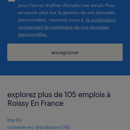
pour l'envoi d'offres d'emploi par email. Pour
en savoir plus sur la gestion de vos données
personnelles, reportez-vous à
la notification
concernant le traitement de vos données
personnelles.
enregistrer
explorez plus de 105 emplois à
Roissy En France
btp
(
5
)
commerce / distribution
(
16
)