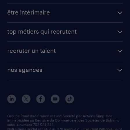
toutes nos offres d'emploi
être intérimaire
carrières opérationnelles
avantages intérimaires randstad
carrières professionnelles
top métiers qui recrutent
app talent / portail web
candidature spontanée
fiches métiers
faq candidat / intérimaire
créer un compte candidat
recruter un talent
plombier chauffagiste
toutes nos solutions RH
vendeur
nos agences
solutions opérationnelles
agent de fabrication
toutes nos agences
solutions professionnelles
conducteur de poids lourd
nos agences par ville
contact entreprise
manutentionnaire
nos agences par région
faq intérim / recrutement
technico-commercial
nos cabinets de recrutement
assistant administratif
Groupe Randstad France est une Société par Actions Simplifiée
immatriculée au Registre du Commerce et des Sociétés de Bobigny
sous le numéro 702 028 234.
comptable
Notre siège social est situé au 276 avenue du Président Wilson à Saint