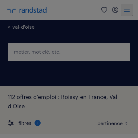
0
mon comp
val-d'oise
112 offres d'emploi : Roissy-en-France, Val-
d'Oise
filtres
1