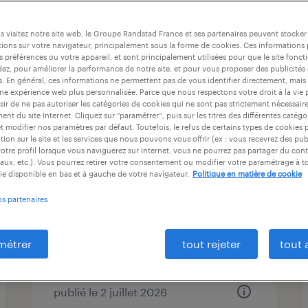
r
 visitez notre site web, le Groupe Randstad France et ses partenaires peuvent stocker
ions sur votre navigateur, principalement sous la forme de cookies. Ces informations
s préférences ou votre appareil, et sont principalement utilisées pour que le site fo
dez, pour améliorer la performance de notre site, et pour vous proposer des publicités 
at
durée du contrat
niveau d'expérience
es. En général, ces informations ne permettent pas de vous identifier directement, mais
une expérience web plus personnalisée. Parce que nous respectons votre droit à la vie 
ir de ne pas autoriser les catégories de cookies qui ne sont pas strictement nécessair
nt du site Internet. Cliquez sur “paramétrer”, puis sur les titres des différentes catég
et modifier nos paramètres par défaut. Toutefois, le refus de certains types de cookies 
tion sur le site et les services que nous pouvons vous offrir (ex : vous recevrez des pu
coordinateur logistique
otre profil lorsque vous naviguerez sur Internet, vous ne pourrez pas partager du cont
aux, etc.). Vous pourrez retirer votre consentement ou modifier votre paramétrage à 
secteur naval (f/h)
ie disponible en bas et à gauche de votre navigateur.
Politique en matière de cookie
toulon, var
os partenaires
intérim
30 000 € - 35 000 € par année
métrer
tout rejeter
tout 
publié le 2 juillet 2026