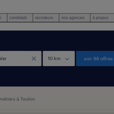
i
candidats
recruteurs
nos agences
à propos
voir 88 offres
métiers à Toulon