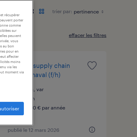
trier par:
 et récupérer
 peuvent porter
nctionne comme
ciblées sur
effacer les filtres
 elles peuvent
privée, vous
es au bon
ories pour en
peut affecter
blicités moins
référent supply chain
enu via les
tout moment via
secteur naval (f/h)
toulon, var
intérim
40 000 € par année
autoriser
publié le 12 mars 2026