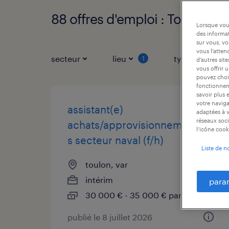
88 offres d'emploi : Toulon, Va
Lorsque vous
des informat
sur vous, vo
vous l’atten
secteur
lieu
type de contr
1
d’autres sit
vous offrir 
pouvez chois
fonctionneme
savoir plus 
votre naviga
assistant(e)
adaptées à v
réseaux soci
achats/approvisionnement
l’icône cook
s secteur naval (f/h)
Liste de n
toulon, var
intérim
para
30 000 € - 35 000 € par année
publié le 8 juillet 2026