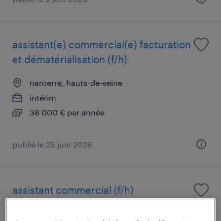
assistant(e) commercial(e) facturation
et dématérialisation (f/h)
nanterre, hauts-de-seine
intérim
38 000 € par année
publié le 25 juin 2026
assistant commercial (f/h)
fontenay-sous-bois, val-de-marne