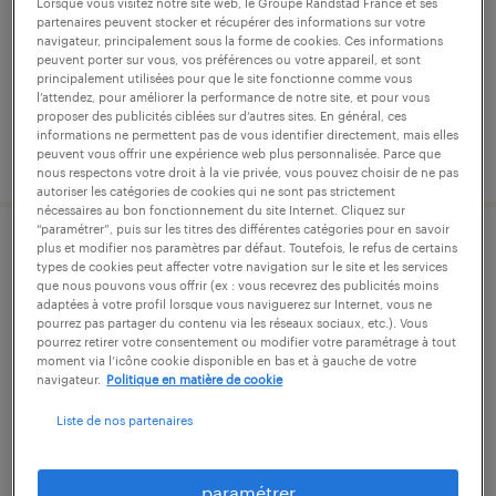
Lorsque vous visitez notre site web, le Groupe Randstad France et ses
intérim
partenaires peuvent stocker et récupérer des informations sur votre
navigateur, principalement sous la forme de cookies. Ces informations
30 000 € - 35 000 € par année
peuvent porter sur vous, vos préférences ou votre appareil, et sont
principalement utilisées pour que le site fonctionne comme vous
l’attendez, pour améliorer la performance de notre site, et pour vous
proposer des publicités ciblées sur d’autres sites. En général, ces
informations ne permettent pas de vous identifier directement, mais elles
publié le 11 mai 2026
peuvent vous offrir une expérience web plus personnalisée. Parce que
nous respectons votre droit à la vie privée, vous pouvez choisir de ne pas
autoriser les catégories de cookies qui ne sont pas strictement
nécessaires au bon fonctionnement du site Internet. Cliquez sur
“paramétrer”, puis sur les titres des différentes catégories pour en savoir
plus et modifier nos paramètres par défaut. Toutefois, le refus de certains
assistant commercial f/h
types de cookies peut affecter votre navigation sur le site et les services
que nous pouvons vous offrir (ex : vous recevrez des publicités moins
adaptées à votre profil lorsque vous naviguerez sur Internet, vous ne
villers-cotterêts, aisne
pourrez pas partager du contenu via les réseaux sociaux, etc.). Vous
intérim
pourrez retirer votre consentement ou modifier votre paramétrage à tout
moment via l’icône cookie disponible en bas et à gauche de votre
26 000 € par année
navigateur.
Politique en matière de cookie
Liste de nos partenaires
publié le 13 avril 2026
paramétrer