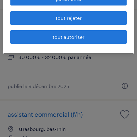
tout rejeter
inspecteur cee grand est (f/h)
tout autoriser
dijon, côte-d'or
cdi
30 000 € - 32 000 € par année
publié le 9 décembre 2025
assistant commercial (f/h)
strasbourg, bas-rhin