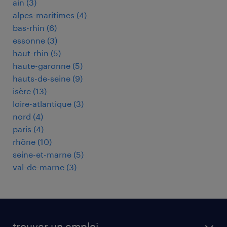
ain
(
3
)
alpes-maritimes
(
4
)
bas-rhin
(
6
)
essonne
(
3
)
haut-rhin
(
5
)
haute-garonne
(
5
)
hauts-de-seine
(
9
)
isère
(
13
)
loire-atlantique
(
3
)
nord
(
4
)
paris
(
4
)
rhône
(
10
)
seine-et-marne
(
5
)
val-de-marne
(
3
)
trouver un emploi