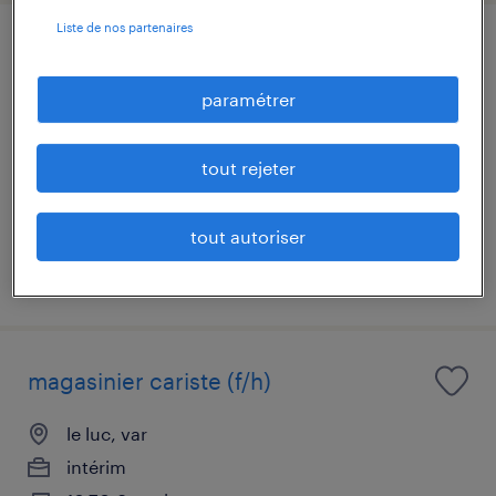
Liste de nos partenaires
magasinier / préparateur de
commandes (h/f)
paramétrer
sallanches, haute-savoie
tout rejeter
intérim
26 000 € - 28 000 € par année
tout autoriser
publié le 27 juillet 2026
magasinier cariste (f/h)
le luc, var
intérim