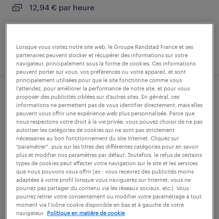
12,94 € par heure
Lorsque vous visitez notre site web, le Groupe Randstad France et ses
publié le 7 août 2026
partenaires peuvent stocker et récupérer des informations sur votre
navigateur, principalement sous la forme de cookies. Ces informations
peuvent porter sur vous, vos préférences ou votre appareil, et sont
principalement utilisées pour que le site fonctionne comme vous
l’attendez, pour améliorer la performance de notre site, et pour vous
magasinier cariste (f/h)
proposer des publicités ciblées sur d’autres sites. En général, ces
informations ne permettent pas de vous identifier directement, mais elles
peuvent vous offrir une expérience web plus personnalisée. Parce que
celles-sur-durolle, puy-de-dôme
nous respectons votre droit à la vie privée, vous pouvez choisir de ne pas
autoriser les catégories de cookies qui ne sont pas strictement
intérim
nécessaires au bon fonctionnement du site Internet. Cliquez sur
“paramétrer”, puis sur les titres des différentes catégories pour en savoir
12,31 € par heure
plus et modifier nos paramètres par défaut. Toutefois, le refus de certains
types de cookies peut affecter votre navigation sur le site et les services
que nous pouvons vous offrir (ex : vous recevrez des publicités moins
adaptées à votre profil lorsque vous naviguerez sur Internet, vous ne
pourrez pas partager du contenu via les réseaux sociaux, etc.). Vous
pourrez retirer votre consentement ou modifier votre paramétrage à tout
publié le 28 juillet 2026
moment via l’icône cookie disponible en bas et à gauche de votre
navigateur.
Politique en matière de cookie