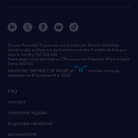
solutions opérationnelles
agent de fabrication
toutes nos agences
solutions professionnelles
conducteur de poids lourd
nos agences par ville
contact entreprise
manutentionnaire
nos agences par région
faq intérim / recrutement
technico-commercial
nos cabinets de recrutement
assistant administratif
Groupe Randstad France est une Société par Actions Simplifiée
immatriculée au Registre du Commerce et des Sociétés de Bobigny
sous le numéro 702 028 234.
comptable
Notre siège social est situé au 276 avenue du Président Wilson à Saint
Denis (93200).
RANDSTAD, PARTNER FOR TALENT et
sont des marques
déposées de © Randstad N.V. 2024.
FAQ
contact
mentions légales
le groupe randstad
accessibilité