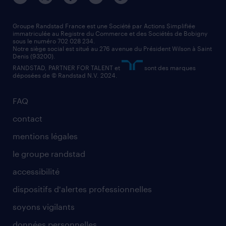
nos agences par région
faq intérim / recrutement
technico-commercial
nos cabinets de recrutement
assistant administratif
Groupe Randstad France est une Société par Actions Simplifiée
immatriculée au Registre du Commerce et des Sociétés de Bobigny
sous le numéro 702 028 234.
comptable
Notre siège social est situé au 276 avenue du Président Wilson à Saint
Denis (93200).
RANDSTAD, PARTNER FOR TALENT et
sont des marques
déposées de © Randstad N.V. 2024.
FAQ
contact
mentions légales
le groupe randstad
accessibilité
dispositifs d'alertes professionnelles
soyons vigilants
données personnelles