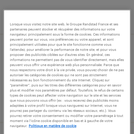
publié le 3 août 2026
Lorsque vous visitez notre site web, le Groupe Randstad France et ses
partenaires peuvent stocker et récupérer des informations sur votre
navigateur, principalement sous la forme de cookies. Ces informations
peuvent porter sur vous, vos préférences ou votre appareil, et sont
principalement utilisées pour que le site fonctionne comme vous
responsable opérations logistiques
l’attendez, pour améliorer la performance de notre site, et pour vous
proposer des publicités ciblées sur d’autres sites. En général, ces
btob (f/h)
informations ne permettent pas de vous identifier directement, mais elles
peuvent vous offrir une expérience web plus personnalisée. Parce que
nous respectons votre droit à la vie privée, vous pouvez choisir de ne pas
caluire-et-cuire, rhône
autoriser les catégories de cookies qui ne sont pas strictement
cdi
nécessaires au bon fonctionnement du site Internet. Cliquez sur
“paramétrer”, puis sur les titres des différentes catégories pour en savoir
60 000 € - 80 000 € par année
plus et modifier nos paramètres par défaut. Toutefois, le refus de certains
types de cookies peut affecter votre navigation sur le site et les services
que nous pouvons vous offrir (ex : vous recevrez des publicités moins
adaptées à votre profil lorsque vous naviguerez sur Internet, vous ne
publié le 8 janvier 2026
pourrez pas partager du contenu via les réseaux sociaux, etc.). Vous
pourrez retirer votre consentement ou modifier votre paramétrage à tout
moment via l’icône cookie disponible en bas et à gauche de votre
navigateur.
Politique en matière de cookie