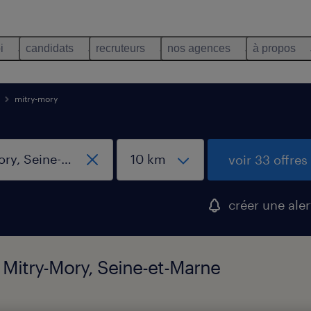
i
candidats
recruteurs
nos agences
à propos
mitry-mory
voir 33 offres
créer une aler
, Mitry-Mory, Seine-et-Marne