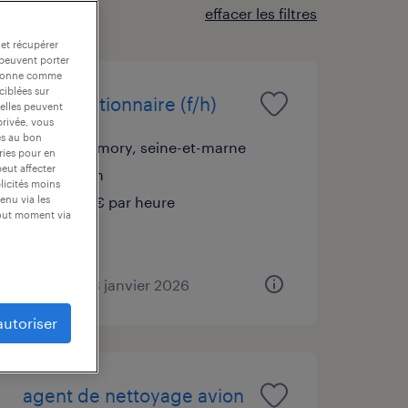
effacer les filtres
 et récupérer
 peuvent porter
nctionne comme
ciblées sur
manutentionnaire (f/h)
 elles peuvent
privée, vous
es au bon
mitry-mory, seine-et-marne
ories pour en
peut affecter
intérim
blicités moins
12,02 € par heure
enu via les
tout moment via
publié le 13 janvier 2026
autoriser
agent de nettoyage avion