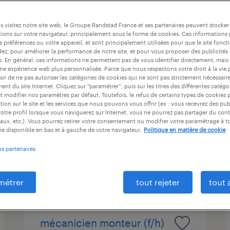
at
durée du contrat
niveau d'expérience
 visitez notre site web, le Groupe Randstad France et ses partenaires peuvent stocker
ions sur votre navigateur, principalement sous la forme de cookies. Ces informations
s préférences ou votre appareil, et sont principalement utilisées pour que le site fo
dez, pour améliorer la performance de notre site, et pour vous proposer des publicités 
gestionnaire de paie
es. En général, ces informations ne permettent pas de vous identifier directement, mais
une expérience web plus personnalisée. Parce que nous respectons votre droit à la vie 
confirmé f/h– secteur
ir de ne pas autoriser les catégories de cookies qui ne sont pas strictement nécessair
nt du site Internet. Cliquez sur “paramétrer”, puis sur les titres des différentes catég
industriel h/f
et modifier nos paramètres par défaut. Toutefois, le refus de certains types de cookies 
tion sur le site et les services que nous pouvons vous offrir (ex : vous recevrez des pu
mitry-mory, seine-et-marne
otre profil lorsque vous naviguerez sur Internet, vous ne pourrez pas partager du cont
aux, etc.). Vous pourrez retirer votre consentement ou modifier votre paramétrage à 
intérim
ie disponible en bas et à gauche de votre navigateur.
Politique en matière de cookie
os partenaires
publié le 7 mai 2026
métrer
tout rejeter
tout 
mécanicien monteur (f/h)