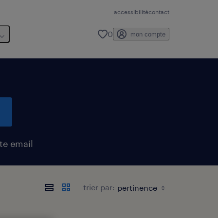
accessibilité
contact
0
mon compte
te email
trier par: