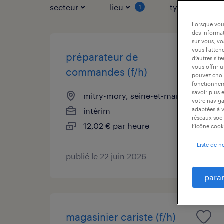
secteur
lieu
type de contr
1
Lorsque vous
des informat
sur vous, vo
vous l’atten
préparateur de
d’autres sit
vous offrir 
commandes (f/h)
pouvez chois
fonctionneme
savoir plus 
mitry-mory, seine-et-marne
votre naviga
intérim
adaptées à v
réseaux soci
12,02 € par heure
l’icône cook
Liste de n
publié le 22 juin 2026
para
magasinier cariste (f/h)