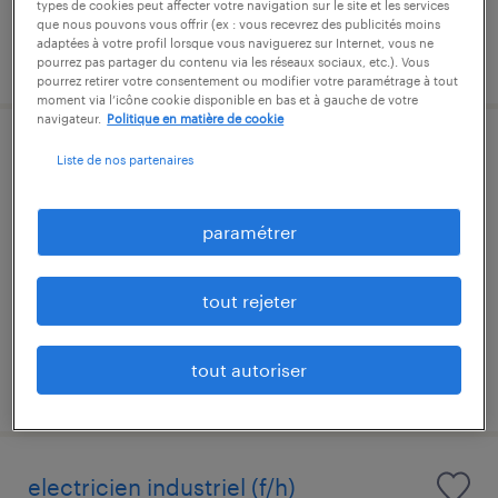
types de cookies peut affecter votre navigation sur le site et les services
que nous pouvons vous offrir (ex : vous recevrez des publicités moins
adaptées à votre profil lorsque vous naviguerez sur Internet, vous ne
publié le 29 avril 2026
pourrez pas partager du contenu via les réseaux sociaux, etc.). Vous
pourrez retirer votre consentement ou modifier votre paramétrage à tout
moment via l’icône cookie disponible en bas et à gauche de votre
navigateur.
Politique en matière de cookie
technicien de maintenance en
Liste de nos partenaires
chauffage (f/h)
paramétrer
valréas, vaucluse
intérim
tout rejeter
12,50 € par heure
tout autoriser
publié le 4 juin 2026
electricien industriel (f/h)