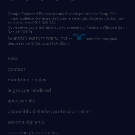
nos agences par région
faq intérim / recrutement
technico-commercial
nos cabinets de recrutement
assistant administratif
Groupe Randstad France est une Société par Actions Simplifiée
immatriculée au Registre du Commerce et des Sociétés de Bobigny
sous le numéro 702 028 234.
comptable
Notre siège social est situé au 276 avenue du Président Wilson à Saint
Denis (93200).
RANDSTAD, PARTNER FOR TALENT et
sont des marques
déposées de © Randstad N.V. 2024.
FAQ
contact
mentions légales
le groupe randstad
accessibilité
dispositifs d'alertes professionnelles
soyons vigilants
données personnelles