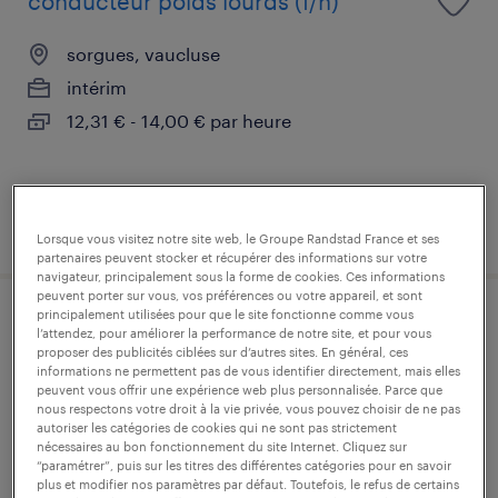
conducteur poids lourds (f/h)
sorgues, vaucluse
intérim
12,31 € - 14,00 € par heure
publié le 31 juillet 2026
Lorsque vous visitez notre site web, le Groupe Randstad France et ses
partenaires peuvent stocker et récupérer des informations sur votre
navigateur, principalement sous la forme de cookies. Ces informations
peuvent porter sur vous, vos préférences ou votre appareil, et sont
principalement utilisées pour que le site fonctionne comme vous
chargé d'affaire agencement (h/f)
l’attendez, pour améliorer la performance de notre site, et pour vous
proposer des publicités ciblées sur d’autres sites. En général, ces
informations ne permettent pas de vous identifier directement, mais elles
orange, vaucluse
peuvent vous offrir une expérience web plus personnalisée. Parce que
nous respectons votre droit à la vie privée, vous pouvez choisir de ne pas
cdi
autoriser les catégories de cookies qui ne sont pas strictement
35 000 € - 42 000 € par année
nécessaires au bon fonctionnement du site Internet. Cliquez sur
“paramétrer”, puis sur les titres des différentes catégories pour en savoir
plus et modifier nos paramètres par défaut. Toutefois, le refus de certains