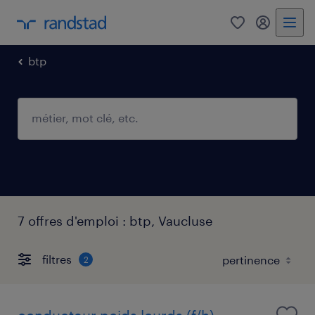
0
mon comp
btp
7 offres d'emploi : btp, Vaucluse
filtres
2