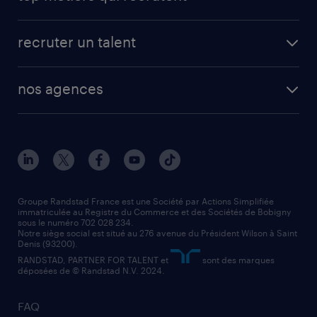
app talent / portail web
candidature spontanée
fiches métiers
faq candidat / intérimaire
créer un compte candidat
recruter un talent
plombier chauffagiste
toutes nos solutions RH
vendeur
nos agences
solutions opérationnelles
agent de fabrication
toutes nos agences
solutions professionnelles
conducteur de poids lourd
nos agences par ville
contact entreprise
manutentionnaire
nos agences par région
faq intérim / recrutement
technico-commercial
nos cabinets de recrutement
assistant administratif
Groupe Randstad France est une Société par Actions Simplifiée
immatriculée au Registre du Commerce et des Sociétés de Bobigny
sous le numéro 702 028 234.
comptable
Notre siège social est situé au 276 avenue du Président Wilson à Saint
Denis (93200).
RANDSTAD, PARTNER FOR TALENT et
sont des marques
déposées de © Randstad N.V. 2024.
FAQ