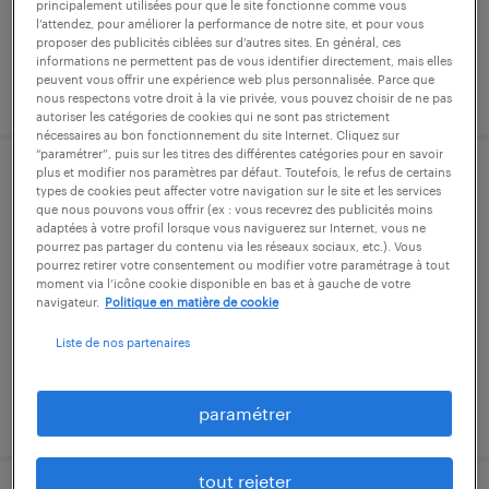
principalement utilisées pour que le site fonctionne comme vous
l’attendez, pour améliorer la performance de notre site, et pour vous
proposer des publicités ciblées sur d’autres sites. En général, ces
informations ne permettent pas de vous identifier directement, mais elles
peuvent vous offrir une expérience web plus personnalisée. Parce que
publié le 1 juin 2026
nous respectons votre droit à la vie privée, vous pouvez choisir de ne pas
autoriser les catégories de cookies qui ne sont pas strictement
nécessaires au bon fonctionnement du site Internet. Cliquez sur
“paramétrer”, puis sur les titres des différentes catégories pour en savoir
plus et modifier nos paramètres par défaut. Toutefois, le refus de certains
conducteur poids lourds (f/h)
types de cookies peut affecter votre navigation sur le site et les services
que nous pouvons vous offrir (ex : vous recevrez des publicités moins
adaptées à votre profil lorsque vous naviguerez sur Internet, vous ne
genas, rhône
pourrez pas partager du contenu via les réseaux sociaux, etc.). Vous
pourrez retirer votre consentement ou modifier votre paramétrage à tout
intérim
moment via l’icône cookie disponible en bas et à gauche de votre
navigateur.
Politique en matière de cookie
13,50 € par heure
Liste de nos partenaires
publié le 18 mai 2026
paramétrer
tout rejeter