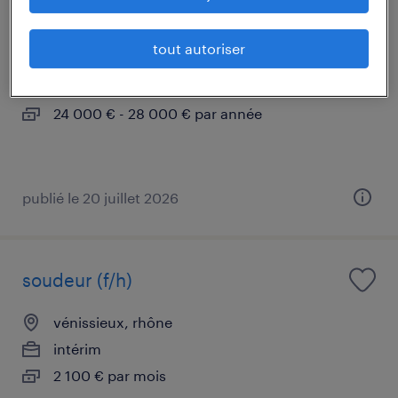
opérateur des procédés (f/h)
tout autoriser
vénissieux, rhône
intérim
24 000 € - 28 000 € par année
publié le 20 juillet 2026
soudeur (f/h)
vénissieux, rhône
intérim
2 100 € par mois