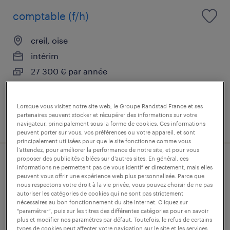
comptable (f/h)
creil, oise
intérim
27 300 € par année
Lorsque vous visitez notre site web, le Groupe Randstad France et ses
partenaires peuvent stocker et récupérer des informations sur votre
publié le 17 juillet 2026
navigateur, principalement sous la forme de cookies. Ces informations
peuvent porter sur vous, vos préférences ou votre appareil, et sont
principalement utilisées pour que le site fonctionne comme vous
l’attendez, pour améliorer la performance de notre site, et pour vous
proposer des publicités ciblées sur d’autres sites. En général, ces
conducteur de ligne de
informations ne permettent pas de vous identifier directement, mais elles
peuvent vous offrir une expérience web plus personnalisée. Parce que
conditionnement (f/h)
nous respectons votre droit à la vie privée, vous pouvez choisir de ne pas
autoriser les catégories de cookies qui ne sont pas strictement
nécessaires au bon fonctionnement du site Internet. Cliquez sur
creil, oise
“paramétrer”, puis sur les titres des différentes catégories pour en savoir
plus et modifier nos paramètres par défaut. Toutefois, le refus de certains
intérim
types de cookies peut affecter votre navigation sur le site et les services