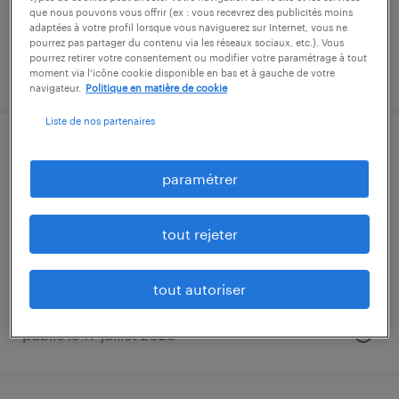
12,31 € par heure
que nous pouvons vous offrir (ex : vous recevrez des publicités moins
adaptées à votre profil lorsque vous naviguerez sur Internet, vous ne
pourrez pas partager du contenu via les réseaux sociaux, etc.). Vous
pourrez retirer votre consentement ou modifier votre paramétrage à tout
publié le 16 juillet 2026
moment via l’icône cookie disponible en bas et à gauche de votre
navigateur.
Politique en matière de cookie
Liste de nos partenaires
agent de fabrication (f/h)
paramétrer
creil, oise
intérim
tout rejeter
12,31 € par heure
tout autoriser
publié le 17 juillet 2026