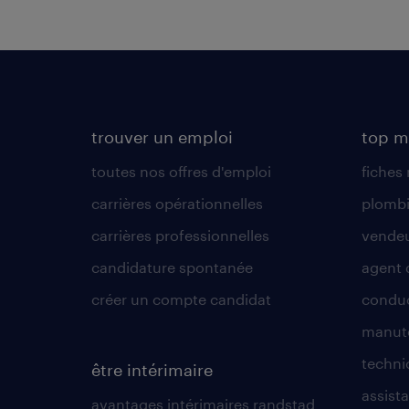
trouver un emploi
top m
toutes nos offres d'emploi
fiches
carrières opérationnelles
plombi
carrières professionnelles
vende
candidature spontanée
agent 
créer un compte candidat
conduc
manute
techni
être intérimaire
assista
avantages intérimaires randstad