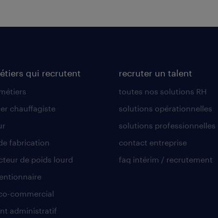
étiers qui recrutent
recruter un talent
 métiers
toutes nos solutions RH
er chauffagiste
solutions opérationnelles
ur
solutions professionnelles
de fabrication
contact entreprise
teur de poids lourd
faq intérim / recrutement
ntionnaire
co-commercial
nt administratif