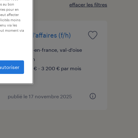
effacer les filtres
es au bon
ories pour en
peut affecter
blicités moins
enu via les
tout moment via
chargé d'affaires (f/h)
roissy-en-france, val-d'oise
intérim
autoriser
2 900 € - 3 200 € par mois
publié le 17 novembre 2025