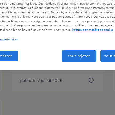
ntrat
durée du contrat
niveau d'expérience
ir de ne pas autoriser les catégories de cookies qui ne sont pas strictement nécessair
nt du site Internet. Cliquez sur “paramétrer”, puis sur les titres des différentes catég
et modifier nos paramètres par défaut. Toutefois, le refus de certains types de cookies 
tion sur le site et les services que nous pouvons vous offrir (ex : vous recevrez des pu
otre profil lorsque vous naviguerez sur Internet, vous ne pourrez pas partager du cont
aux, etc.). Vous pourrez retirer votre consentement ou modifier votre paramétrage à 
magasinier cariste (f/h)
ie disponible en bas et à gauche de votre navigateur.
Politique en matière de cookie
os partenaires
saint-denis, seine-saint-denis
intérim
métrer
tout rejeter
tout 
12,31 € par heure
publié le 7 juillet 2026