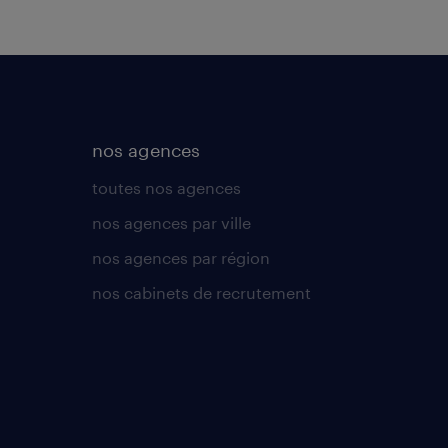
nos agences
toutes nos agences
nos agences par ville
nos agences par région
nos cabinets de recrutement