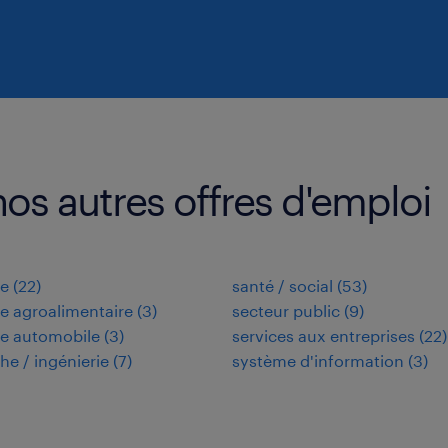
os autres offres d'emploi
ie
(
22
)
santé / social
(
53
)
ie agroalimentaire
(
3
)
secteur public
(
9
)
ie automobile
(
3
)
services aux entreprises
(
22
)
he / ingénierie
(
7
)
système d'information
(
3
)