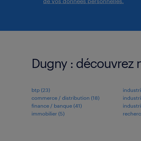
de vos données personnelles.
Dugny : découvrez n
btp
(
23
)
industr
commerce / distribution
(
18
)
industr
finance / banque
(
41
)
industr
immobilier
(
5
)
recherc