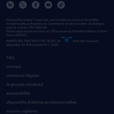
nos agences par ville
contact entreprise
manutentionnaire
nos agences par région
faq intérim / recrutement
technico-commercial
nos cabinets de recrutement
assistant administratif
Groupe Randstad France est une Société par Actions Simplifiée
immatriculée au Registre du Commerce et des Sociétés de Bobigny
sous le numéro 702 028 234.
comptable
Notre siège social est situé au 276 avenue du Président Wilson à Saint
Denis (93200).
RANDSTAD, PARTNER FOR TALENT et
sont des marques
déposées de © Randstad N.V. 2024.
FAQ
contact
mentions légales
le groupe randstad
accessibilité
dispositifs d'alertes professionnelles
soyons vigilants