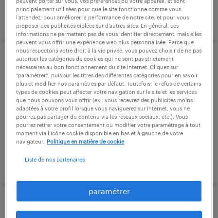
peuvent porter sur vous, vos préférences ou votre appareil, et sont
principalement utilisées pour que le site fonctionne comme vous
l’attendez, pour améliorer la performance de notre site, et pour vous
publié le 20 juillet 2026
proposer des publicités ciblées sur d’autres sites. En général, ces
informations ne permettent pas de vous identifier directement, mais elles
peuvent vous offrir une expérience web plus personnalisée. Parce que
nous respectons votre droit à la vie privée, vous pouvez choisir de ne pas
autoriser les catégories de cookies qui ne sont pas strictement
conseiller clientèle (f/h)
nécessaires au bon fonctionnement du site Internet. Cliquez sur
“paramétrer”, puis sur les titres des différentes catégories pour en savoir
plus et modifier nos paramètres par défaut. Toutefois, le refus de certains
villeurbanne, rhône
types de cookies peut affecter votre navigation sur le site et les services
que nous pouvons vous offrir (ex : vous recevrez des publicités moins
intérim
adaptées à votre profil lorsque vous naviguerez sur Internet, vous ne
27 000 € - 30 000 € par année
pourrez pas partager du contenu via les réseaux sociaux, etc.). Vous
pourrez retirer votre consentement ou modifier votre paramétrage à tout
moment via l’icône cookie disponible en bas et à gauche de votre
navigateur.
Politique en matière de cookie
Liste de nos partenaires
publié le 3 août 2026
paramétrer
gestionnaire d'assurance (f/h)