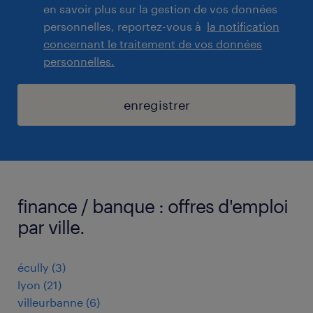
en savoir plus sur la gestion de vos données
personnelles, reportez-vous à
la notification
concernant le traitement de vos données
personnelles.
enregistrer
finance / banque : offres d'emploi
par ville.
écully
(
3
)
lyon
(
21
)
villeurbanne
(
6
)