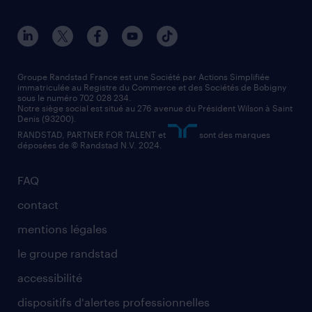
solutions professionnelles
conducteur de poids lourd
nos agences par ville
contact entreprise
manutentionnaire
nos agences par région
faq intérim / recrutement
technico-commercial
nos cabinets de recrutement
assistant administratif
Groupe Randstad France est une Société par Actions Simplifiée
immatriculée au Registre du Commerce et des Sociétés de Bobigny
sous le numéro 702 028 234.
comptable
Notre siège social est situé au 276 avenue du Président Wilson à Saint
Denis (93200).
RANDSTAD, PARTNER FOR TALENT et
sont des marques
déposées de © Randstad N.V. 2024.
FAQ
contact
mentions légales
le groupe randstad
accessibilité
dispositifs d'alertes professionnelles