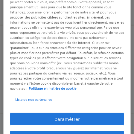
peuvent porter sur vous, vos préférences ou votre appareil, et sont
principalement utilisées pour que le site fonctionne comme vous
publié le 31 mars 2026
l’attendez, pour améliorer la performance de notre site, et pour vous
proposer des publicités ciblées sur d’autres sites. En général, ces
informations ne permettent pas de vous identifier directement, mais elles
peuvent vous offrir une expérience web plus personnalisée. Parce que
nous respectons votre droit à la vie privée, vous pouvez choisir de ne pas
autoriser les catégories de cookies qui ne sont pas strictement
agent de fabrication (f/h)
nécessaires au bon fonctionnement du site Internet. Cliquez sur
“paramétrer”, puis sur les titres des différentes catégories pour en savoir
plus et modifier nos paramètres par défaut. Toutefois, le refus de certains
issoire, puy-de-dôme
types de cookies peut affecter votre navigation sur le site et les services
intérim
que nous pouvons vous offrir (ex : vous recevrez des publicités moins
adaptées à votre profil lorsque vous naviguerez sur Internet, vous ne
12,02 € par heure
pourrez pas partager du contenu via les réseaux sociaux, etc.). Vous
pourrez retirer votre consentement ou modifier votre paramétrage à tout
moment via l’icône cookie disponible en bas et à gauche de votre
navigateur.
Politique en matière de cookie
publié le 9 février 2026
Liste de nos partenaires
paramétrer
conducteur de ligne de