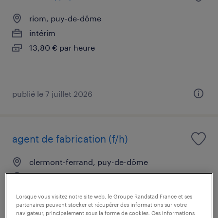
riom, puy-de-dôme
intérim
13,80 € par heure
publié le 7 juillet 2026
agent de fabrication (f/h)
clermont-ferrand, puy-de-dôme
intérim
12,41 € par heure
Lorsque vous visitez notre site web, le Groupe Randstad France et ses
partenaires peuvent stocker et récupérer des informations sur votre
navigateur, principalement sous la forme de cookies. Ces informations