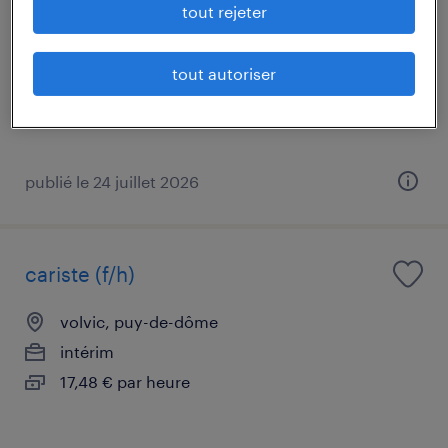
conditionnement (f/h)
tout rejeter
volvic, puy-de-dôme
tout autoriser
intérim
17,48 € par heure
publié le 24 juillet 2026
cariste (f/h)
volvic, puy-de-dôme
intérim
17,48 € par heure