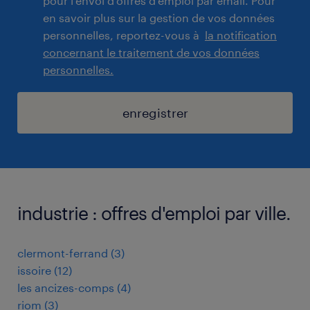
pour l'envoi d'offres d'emploi par email. Pour
en savoir plus sur la gestion de vos données
personnelles, reportez-vous à
la notification
concernant le traitement de vos données
personnelles.
enregistrer
industrie : offres d'emploi par ville.
clermont-ferrand
(
3
)
issoire
(
12
)
les ancizes-comps
(
4
)
riom
(
3
)