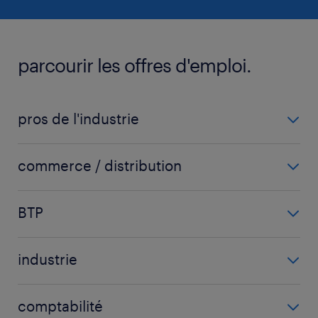
parcourir les offres d'emploi.
pros de l'industrie
carrossier
commerce / distribution
chaudronnier
acheteur
fraiseur
BTP
chargé d'affaires
ingénieur mécanique
carreleur
chef de secteur
mécanicien automobile
industrie
chef de chantier
commercial
voir plus
(+)
agent d'usinage
conducteur d'engins
commercial sédentaire
comptabilité
agent de fabrication