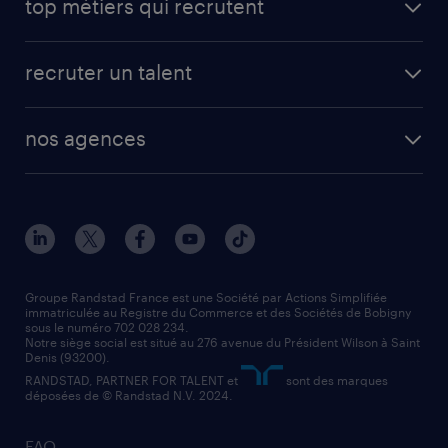
top métiers qui recrutent
app talent / portail web
candidature spontanée
fiches métiers
faq candidat / intérimaire
créer un compte candidat
recruter un talent
plombier chauffagiste
toutes nos solutions RH
vendeur
nos agences
solutions opérationnelles
agent de fabrication
toutes nos agences
solutions professionnelles
conducteur de poids lourd
nos agences par ville
contact entreprise
manutentionnaire
nos agences par région
faq intérim / recrutement
technico-commercial
nos cabinets de recrutement
assistant administratif
Groupe Randstad France est une Société par Actions Simplifiée
immatriculée au Registre du Commerce et des Sociétés de Bobigny
sous le numéro 702 028 234.
comptable
Notre siège social est situé au 276 avenue du Président Wilson à Saint
Denis (93200).
RANDSTAD, PARTNER FOR TALENT et
sont des marques
déposées de © Randstad N.V. 2024.
FAQ