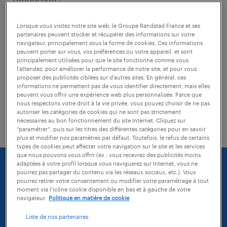
Lorsque vous visitez notre site web, le Groupe Randstad France et ses
vérifiez si il n'y a pas de faute
partenaires peuvent stocker et récupérer des informations sur votre
d'orthographe dans les mots-clés tapés
navigateur, principalement sous la forme de cookies. Ces informations
peuvent porter sur vous, vos préférences ou votre appareil, et sont
principalement utilisées pour que le site fonctionne comme vous
modifiez l'intitulé de votre recherche
l’attendez, pour améliorer la performance de notre site, et pour vous
proposer des publicités ciblées sur d’autres sites. En général, ces
essayez d'agrandir la zone géographique
informations ne permettent pas de vous identifier directement, mais elles
peuvent vous offrir une expérience web plus personnalisée. Parce que
de votre recherche (vous pouvez
nous respectons votre droit à la vie privée, vous pouvez choisir de ne pas
autoriser les catégories de cookies qui ne sont pas strictement
sélectionner une distance)
nécessaires au bon fonctionnement du site Internet. Cliquez sur
“paramétrer”, puis sur les titres des différentes catégories pour en savoir
plus et modifier nos paramètres par défaut. Toutefois, le refus de certains
types de cookies peut affecter votre navigation sur le site et les services
que nous pouvons vous offrir (ex : vous recevrez des publicités moins
adaptées à votre profil lorsque vous naviguerez sur Internet, vous ne
pourrez pas partager du contenu via les réseaux sociaux, etc.). Vous
pourrez retirer votre consentement ou modifier votre paramétrage à tout
moment via l’icône cookie disponible en bas et à gauche de votre
navigateur.
Politique en matière de cookie
Liste de nos partenaires