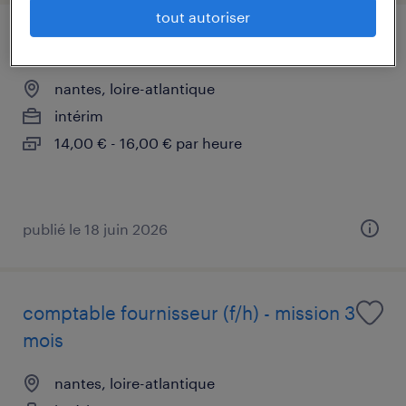
tout autoriser
soudeur (f/h)
nantes, loire-atlantique
intérim
14,00 € - 16,00 € par heure
publié le 18 juin 2026
comptable fournisseur (f/h) - mission 3
mois
nantes, loire-atlantique