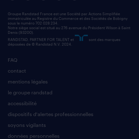
nos agences par région
faq intérim / recrutement
technico-commercial
nos cabinets de recrutement
assistant administratif
Groupe Randstad France est une Société par Actions Simplifiée
immatriculée au Registre du Commerce et des Sociétés de Bobigny
sous le numéro 702 028 234.
comptable
Notre siège social est situé au 276 avenue du Président Wilson à Saint
Denis (93200).
RANDSTAD, PARTNER FOR TALENT et
sont des marques
déposées de © Randstad N.V. 2024.
FAQ
contact
mentions légales
le groupe randstad
accessibilité
dispositifs d'alertes professionnelles
soyons vigilants
données personnelles