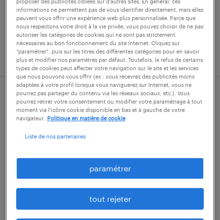
proposer des publicités ciblées sur d’autres sites. En général, ces
intérim
informations ne permettent pas de vous identifier directement, mais elles
peuvent vous offrir une expérience web plus personnalisée. Parce que
27 000 € - 29 000 € par année
nous respectons votre droit à la vie privée, vous pouvez choisir de ne pas
autoriser les catégories de cookies qui ne sont pas strictement
nécessaires au bon fonctionnement du site Internet. Cliquez sur
“paramétrer”, puis sur les titres des différentes catégories pour en savoir
publié le 19 août 2025
plus et modifier nos paramètres par défaut. Toutefois, le refus de certains
types de cookies peut affecter votre navigation sur le site et les services
que nous pouvons vous offrir (ex : vous recevrez des publicités moins
adaptées à votre profil lorsque vous naviguerez sur Internet, vous ne
pourrez pas partager du contenu via les réseaux sociaux, etc.). Vous
tuyauteur (f/h)
pourrez retirer votre consentement ou modifier votre paramétrage à tout
moment via l’icône cookie disponible en bas et à gauche de votre
navigateur.
Politique en matière de cookie
nantes, loire-atlantique
intérim
Liste de nos partenaires
14,00 € - 16,00 € par heure
paramétrer
tout rejeter
publié le 18 juin 2026