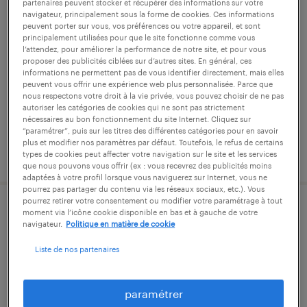
partenaires peuvent stocker et récupérer des informations sur votre
technicien qualité (f/h)
navigateur, principalement sous la forme de cookies. Ces informations
peuvent porter sur vous, vos préférences ou votre appareil, et sont
principalement utilisées pour que le site fonctionne comme vous
vénissieux, rhône
l’attendez, pour améliorer la performance de notre site, et pour vous
proposer des publicités ciblées sur d’autres sites. En général, ces
intérim
informations ne permettent pas de vous identifier directement, mais elles
peuvent vous offrir une expérience web plus personnalisée. Parce que
25 000 € - 28 000 € par année
nous respectons votre droit à la vie privée, vous pouvez choisir de ne pas
autoriser les catégories de cookies qui ne sont pas strictement
nécessaires au bon fonctionnement du site Internet. Cliquez sur
“paramétrer”, puis sur les titres des différentes catégories pour en savoir
plus et modifier nos paramètres par défaut. Toutefois, le refus de certains
publié le 24 juillet 2026
types de cookies peut affecter votre navigation sur le site et les services
que nous pouvons vous offrir (ex : vous recevrez des publicités moins
adaptées à votre profil lorsque vous naviguerez sur Internet, vous ne
pourrez pas partager du contenu via les réseaux sociaux, etc.). Vous
pourrez retirer votre consentement ou modifier votre paramétrage à tout
assistant adv (f/h)
moment via l’icône cookie disponible en bas et à gauche de votre
navigateur.
Politique en matière de cookie
vénissieux, rhône
Liste de nos partenaires
intérim
27 000 € par année
paramétrer