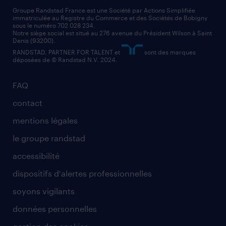
nos cabinets de recrutement
assistant administratif
Groupe Randstad France est une Société par Actions Simplifiée
immatriculée au Registre du Commerce et des Sociétés de Bobigny
sous le numéro 702 028 234.
comptable
Notre siège social est situé au 276 avenue du Président Wilson à Saint
Denis (93200).
RANDSTAD, PARTNER FOR TALENT et
sont des marques
déposées de © Randstad N.V. 2024.
FAQ
contact
mentions légales
le groupe randstad
accessibilité
dispositifs d'alertes professionnelles
soyons vigilants
données personnelles