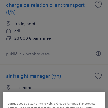
chargé de relation client transport
(f/h)
fretin, nord
cdi
26 000 € par année
publié le 7 octobre 2025
air freight manager (f/h)
lille, nord
cdi
45 000 € - 50 000 € par année
Lorsque vous visitez notre site web, le Groupe Randstad France et ses
partenaires peuvent stocker et récupérer des informations sur votre