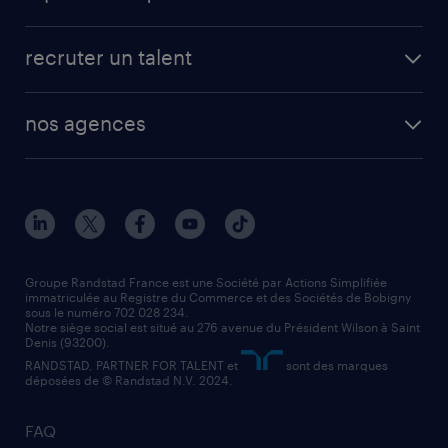
app talent / portail web
candidature spontanée
fiches métiers
faq candidat / intérimaire
créer un compte candidat
recruter un talent
plombier chauffagiste
toutes nos solutions RH
vendeur
nos agences
solutions opérationnelles
agent de fabrication
toutes nos agences
solutions professionnelles
conducteur de poids lourd
nos agences par ville
contact entreprise
manutentionnaire
nos agences par région
faq intérim / recrutement
technico-commercial
nos cabinets de recrutement
assistant administratif
Groupe Randstad France est une Société par Actions Simplifiée
immatriculée au Registre du Commerce et des Sociétés de Bobigny
sous le numéro 702 028 234.
comptable
Notre siège social est situé au 276 avenue du Président Wilson à Saint
Denis (93200).
RANDSTAD, PARTNER FOR TALENT et
sont des marques
déposées de © Randstad N.V. 2024.
FAQ