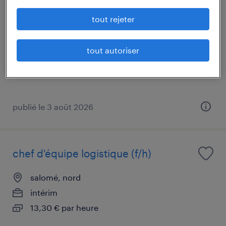
conducteur super poids lourds (f/h)
tout rejeter
sainghin-en-mélantois, nord
intérim
tout autoriser
12,31 € par heure
publié le 3 août 2026
chef d'équipe logistique (f/h)
salomé, nord
intérim
13,30 € par heure