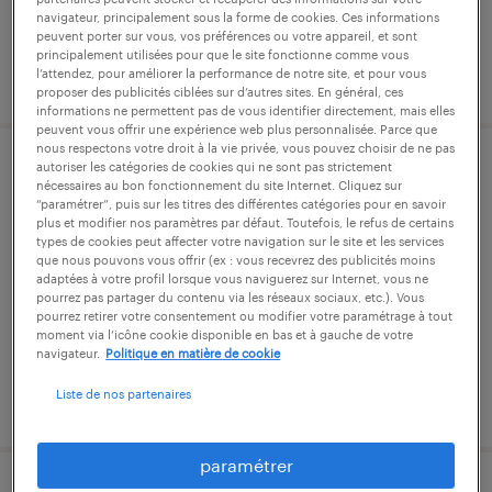
navigateur, principalement sous la forme de cookies. Ces informations
peuvent porter sur vous, vos préférences ou votre appareil, et sont
principalement utilisées pour que le site fonctionne comme vous
l’attendez, pour améliorer la performance de notre site, et pour vous
publié le 17 septembre 2025
proposer des publicités ciblées sur d’autres sites. En général, ces
informations ne permettent pas de vous identifier directement, mais elles
peuvent vous offrir une expérience web plus personnalisée. Parce que
nous respectons votre droit à la vie privée, vous pouvez choisir de ne pas
autoriser les catégories de cookies qui ne sont pas strictement
manutentionnaire (f/h)
nécessaires au bon fonctionnement du site Internet. Cliquez sur
“paramétrer”, puis sur les titres des différentes catégories pour en savoir
plus et modifier nos paramètres par défaut. Toutefois, le refus de certains
fretin, nord
types de cookies peut affecter votre navigation sur le site et les services
que nous pouvons vous offrir (ex : vous recevrez des publicités moins
intérim
adaptées à votre profil lorsque vous naviguerez sur Internet, vous ne
12,31 € par heure
pourrez pas partager du contenu via les réseaux sociaux, etc.). Vous
pourrez retirer votre consentement ou modifier votre paramétrage à tout
moment via l’icône cookie disponible en bas et à gauche de votre
navigateur.
Politique en matière de cookie
Liste de nos partenaires
publié le 7 juillet 2026
paramétrer