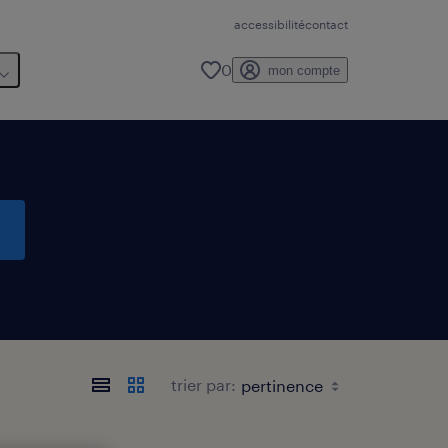
accessibilité
contact
0
mon compte
trier par: