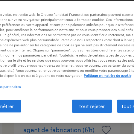
at
durée du contrat
niveau d'expérience
 visitez notre site web, le Groupe Randstad France et ses partenaires peuvent stocker
ions sur votre navigateur, principalement sous la forme de cookies. Ces informations
s préférences ou votre appareil, et sont principalement utilisées pour que le site fo
dez, pour améliorer la performance de notre site, et pour vous proposer des publicités 
infirmier de (f/h)
es. En général, ces informations ne permettent pas de vous identifier directement, mais
une expérience web plus personnalisée. Parce que nous respectons votre droit à la vie 
ir de ne pas autoriser les catégories de cookies qui ne sont pas strictement nécessair
bezannes, marne
nt du site Internet. Cliquez sur “paramétrer”, puis sur les titres des différentes catég
et modifier nos paramètres par défaut. Toutefois, le refus de certains types de cookies 
vacation
tion sur le site et les services que nous pouvons vous offrir (ex : vous recevrez des pu
16,00 € par heure
otre profil lorsque vous naviguerez sur Internet, vous ne pourrez pas partager du cont
aux, etc.). Vous pourrez retirer votre consentement ou modifier votre paramétrage à 
ie disponible en bas et à gauche de votre navigateur.
Politique en matière de cookie
os partenaires
publié le 1 juin 2026
métrer
tout rejeter
tout 
agent de fabrication (f/h)