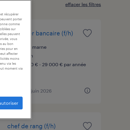
effacer les filtres
 et récupérer
 peuvent porter
nctionne comme
ciblées sur
conseiller bancaire (f/h)
 elles peuvent
privée, vous
es au bon
reims, marne
ories pour en
peut affecter
intérim
blicités moins
26 000 € - 29 000 € par année
enu via les
tout moment via
publié le 8 juin 2026
autoriser
chef de rang (f/h)