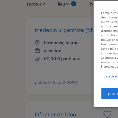
secteur
lieu
type de contr
1
Lorsque vous
des informat
sur vous, vo
vous l’atten
médecin urgentiste (f/h)
d’autres sit
vous offrir 
pouvez chois
bezannes, marne
fonctionneme
savoir plus 
vacation
votre naviga
60,00 € par heure
adaptées à v
réseaux soci
l’icône cook
Liste de n
publié le 5 août 2026
para
infirmier de bloc