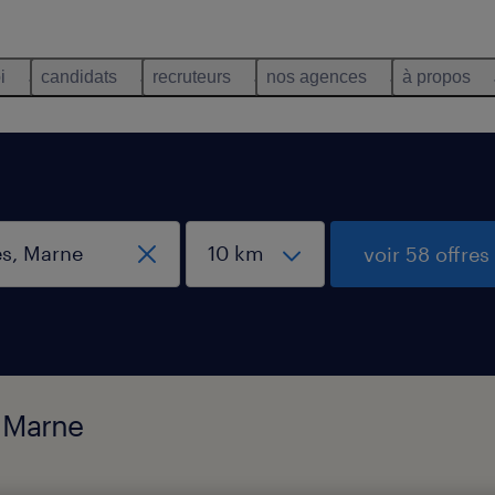
i
candidats
recruteurs
nos agences
à propos
voir 58 offres
, Marne