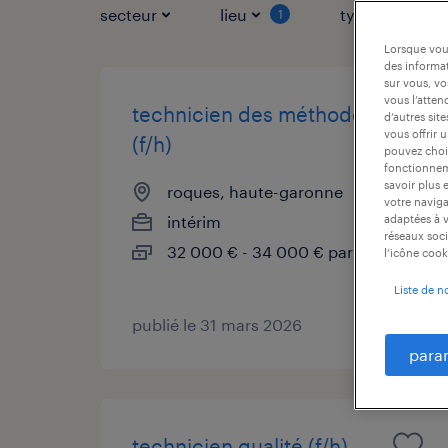
secteur
lieu
type de contr
1
Lorsque vous
des informat
sur vous, vo
vous l’atten
technicien des méthodes
d’autres sit
vous offrir 
(f/h)
pouvez chois
fonctionneme
savoir plus 
roques, haute-garonne
votre naviga
intérim
adaptées à v
réseaux soci
32 000 € - 34 000 € par année
l’icône cook
Liste de n
publié le 31 mars 2026
para
technicien qualité (f/h)