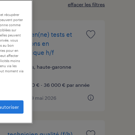
effacer les filtres
 et récupérer
 peuvent porter
nctionne comme
ciblées sur
technicien(ne) tests et
 elles peuvent
privée, vous
réparations en
es au bon
ories pour en
électronique h/f
peut affecter
blicités moins
roques, haute-garonne
enu via les
tout moment via
cdi
32 000 € - 36 000 € par année
publié le 29 mai 2026
autoriser
technicien qualité (f/h)