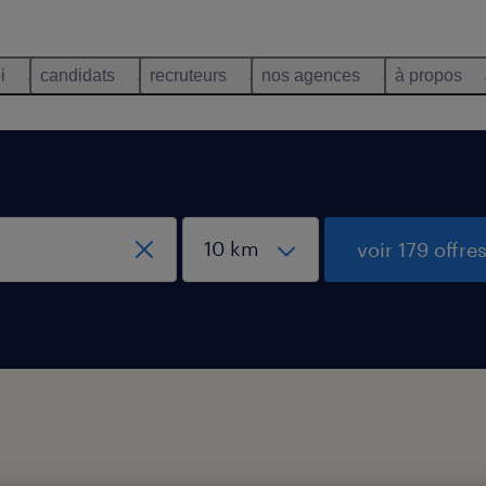
i
candidats
recruteurs
nos agences
à propos
voir 179 offre