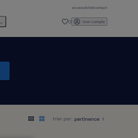
accessibilité
contact
0
mon compte
s
trier par: