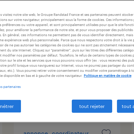
at
durée du contrat
niveau d'expérience
 visitez notre site web, le Groupe Randstad France et ses partenaires peuvent stocker
ions sur votre navigateur, principalement sous la forme de cookies. Ces informations
s préférences ou votre appareil, et sont principalement utilisées pour que le site fo
dez, pour améliorer la performance de notre site, et pour vous proposer des publicités 
ingénieur études et
es. En général, ces informations ne permettent pas de vous identifier directement, mais
une expérience web plus personnalisée. Parce que nous respectons votre droit à la vie 
développement
ir de ne pas autoriser les catégories de cookies qui ne sont pas strictement nécessair
nt du site Internet. Cliquez sur “paramétrer”, puis sur les titres des différentes catég
électronique h/f
et modifier nos paramètres par défaut. Toutefois, le refus de certains types de cookies 
tion sur le site et les services que nous pouvons vous offrir (ex : vous recevrez des pu
roques, haute-garonne
otre profil lorsque vous naviguerez sur Internet, vous ne pourrez pas partager du cont
aux, etc.). Vous pourrez retirer votre consentement ou modifier votre paramétrage à 
cdi
ie disponible en bas et à gauche de votre navigateur.
Politique en matière de cookie
45 000 € - 48 000 € par année
os partenaires
publié le 29 mai 2026
métrer
tout rejeter
tout 
annonce -coordinateur