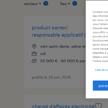
secteur
lieu
type de co
1
1
Lorsque vous
des informat
sur vous, vo
vous l’atten
product owner/
d’autres sit
vous offrir 
responsable applicatif (f/h)
pouvez chois
fonctionneme
savoir plus 
vert-saint-denis, seine-et-marne
votre naviga
cdi
adaptées à v
réseaux soci
55 000 € - 60 000 € par année
l’icône cook
Liste de n
publié le 29 juin 2026
para
chargé d’affaires electricité