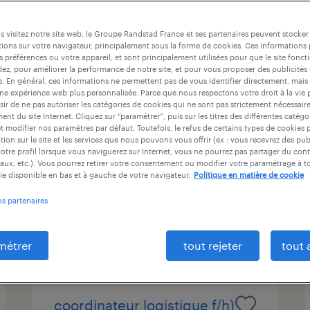
ntrat
durée du contrat
niveau d'expérience
 visitez notre site web, le Groupe Randstad France et ses partenaires peuvent stocker
ions sur votre navigateur, principalement sous la forme de cookies. Ces informations
s préférences ou votre appareil, et sont principalement utilisées pour que le site fo
dez, pour améliorer la performance de notre site, et pour vous proposer des publicités 
chargé d'affaires
es. En général, ces informations ne permettent pas de vous identifier directement, mais
une expérience web plus personnalisée. Parce que nous respectons votre droit à la vie 
(protection incendie) (f/h)
ir de ne pas autoriser les catégories de cookies qui ne sont pas strictement nécessair
nt du site Internet. Cliquez sur “paramétrer”, puis sur les titres des différentes catég
et modifier nos paramètres par défaut. Toutefois, le refus de certains types de cookies 
saint-thibault-des-vignes, seine-
tion sur le site et les services que nous pouvons vous offrir (ex : vous recevrez des pu
et-marne
otre profil lorsque vous naviguerez sur Internet, vous ne pourrez pas partager du cont
aux, etc.). Vous pourrez retirer votre consentement ou modifier votre paramétrage à 
cdi
ie disponible en bas et à gauche de votre navigateur.
Politique en matière de cookie
30 000 € - 42 000 € par année
os partenaires
publié le 11 février 2026
métrer
tout rejeter
tout 
coordinateur logistique f/h)