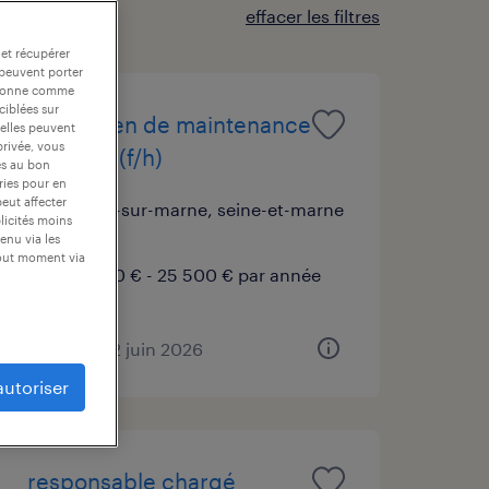
effacer les filtres
 et récupérer
 peuvent porter
nctionne comme
ciblées sur
technicien de maintenance
 elles peuvent
privée, vous
itinérant (f/h)
es au bon
ories pour en
peut affecter
vaires-sur-marne, seine-et-marne
blicités moins
cdd
enu via les
tout moment via
25 400 € - 25 500 € par année
publié le 22 juin 2026
autoriser
responsable chargé