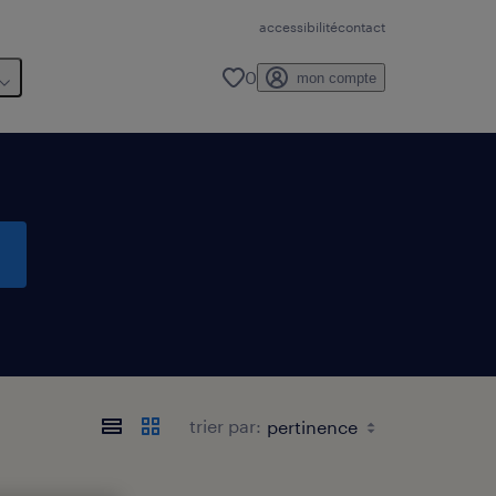
accessibilité
contact
0
mon compte
trier par: