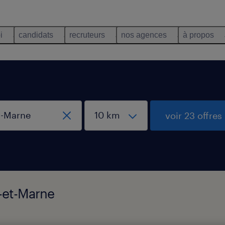
i
candidats
recruteurs
nos agences
à propos
voir 23 offres
e-et-Marne