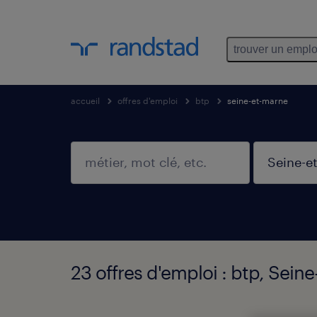
trouver un emplo
accueil
offres d'emploi
btp
seine-et-marne
23 offres d'emploi : btp, Sein