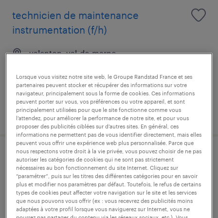
technicien de maintenance
instrumentation (f/h)
valenton, val-de-marne
cdi
Lorsque vous visitez notre site web, le Groupe Randstad France et ses
31 000 € - 38 000 € par année
partenaires peuvent stocker et récupérer des informations sur votre
navigateur, principalement sous la forme de cookies. Ces informations
peuvent porter sur vous, vos préférences ou votre appareil, et sont
principalement utilisées pour que le site fonctionne comme vous
publié le 20 mai 2026
l’attendez, pour améliorer la performance de notre site, et pour vous
proposer des publicités ciblées sur d’autres sites. En général, ces
informations ne permettent pas de vous identifier directement, mais elles
peuvent vous offrir une expérience web plus personnalisée. Parce que
nous respectons votre droit à la vie privée, vous pouvez choisir de ne pas
technicien de maintenance
autoriser les catégories de cookies qui ne sont pas strictement
nécessaires au bon fonctionnement du site Internet. Cliquez sur
mécanique industrielle (f/h) -
“paramétrer”, puis sur les titres des différentes catégories pour en savoir
plus et modifier nos paramètres par défaut. Toutefois, le refus de certains
(valenton - 94)
types de cookies peut affecter votre navigation sur le site et les services
que nous pouvons vous offrir (ex : vous recevrez des publicités moins
adaptées à votre profil lorsque vous naviguerez sur Internet, vous ne
valenton, val-de-marne
pourrez pas partager du contenu via les réseaux sociaux, etc.). Vous