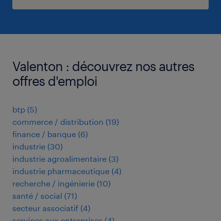
Valenton : découvrez nos autres
offres d'emploi
btp
(
5
)
commerce / distribution
(
19
)
finance / banque
(
6
)
industrie
(
30
)
industrie agroalimentaire
(
3
)
industrie pharmaceutique
(
4
)
recherche / ingénierie
(
10
)
santé / social
(
71
)
secteur associatif
(
4
)
services aux entreprises
(
4
)