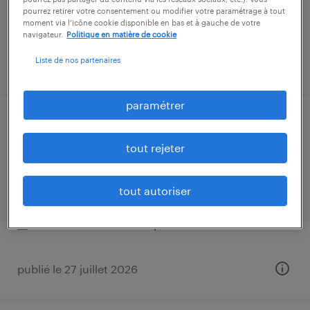
cdi
pourrez retirer votre consentement ou modifier votre paramétrage à tout
moment via l’icône cookie disponible en bas et à gauche de votre
31 000 € - 37 000 € par année
navigateur.
Politique en matière de cookie
Liste de nos partenaires
publié le 24 avril 2026
paramétrer
technicien de maintenance
chaudronnerie (f/h)
tout rejeter
valenton, val-de-marne
tout autoriser
cdi
34 000 € - 39 000 € par année
publié le 27 juillet 2026