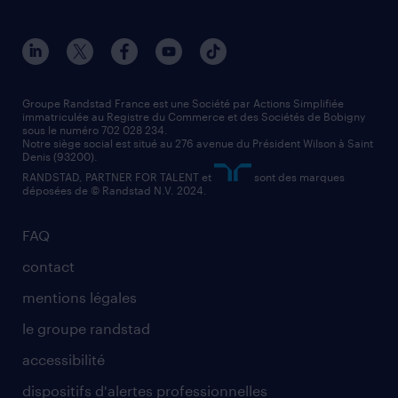
toutes nos agences
solutions professionnelles
conducteur de poids lourd
nos agences par ville
contact entreprise
manutentionnaire
nos agences par région
faq intérim / recrutement
technico-commercial
nos cabinets de recrutement
assistant administratif
Groupe Randstad France est une Société par Actions Simplifiée
immatriculée au Registre du Commerce et des Sociétés de Bobigny
sous le numéro 702 028 234.
comptable
Notre siège social est situé au 276 avenue du Président Wilson à Saint
Denis (93200).
RANDSTAD, PARTNER FOR TALENT et
sont des marques
déposées de © Randstad N.V. 2024.
FAQ
contact
mentions légales
le groupe randstad
accessibilité
dispositifs d'alertes professionnelles