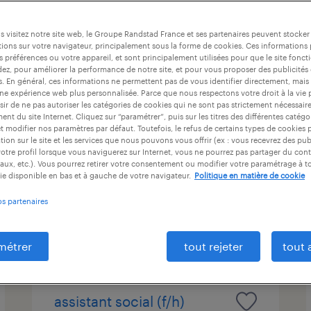
ntrat
durée du contrat
niveau d'expérience
 visitez notre site web, le Groupe Randstad France et ses partenaires peuvent stocker
ions sur votre navigateur, principalement sous la forme de cookies. Ces informations
s préférences ou votre appareil, et sont principalement utilisées pour que le site fo
dez, pour améliorer la performance de notre site, et pour vous proposer des publicités 
infirmier de ehpad (f/h)
es. En général, ces informations ne permettent pas de vous identifier directement, mais
une expérience web plus personnalisée. Parce que nous respectons votre droit à la vie 
ir de ne pas autoriser les catégories de cookies qui ne sont pas strictement nécessair
vitry-sur-seine, val-de-marne
nt du site Internet. Cliquez sur “paramétrer”, puis sur les titres des différentes catég
et modifier nos paramètres par défaut. Toutefois, le refus de certains types de cookies 
vacation
tion sur le site et les services que nous pouvons vous offrir (ex : vous recevrez des pu
21,45 € par heure
otre profil lorsque vous naviguerez sur Internet, vous ne pourrez pas partager du cont
aux, etc.). Vous pourrez retirer votre consentement ou modifier votre paramétrage à 
ie disponible en bas et à gauche de votre navigateur.
Politique en matière de cookie
os partenaires
publié le 12 juin 2026
métrer
tout rejeter
tout 
assistant social (f/h)