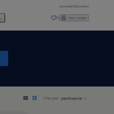
accessibilité
contact
0
mon compte
s
trier par: