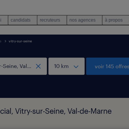
i
candidats
recruteurs
nos agences
à propos
e
vitry-sur-seine
voir 145 offre
ocial, Vitry-sur-Seine, Val-de-Marne