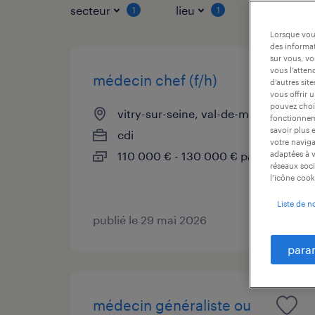
secteur
lieu
type de co
1
1
Lorsque vous
des informat
sur vous, vo
vous l’atten
médecin chef (f/h)
d’autres sit
vous offrir 
pouvez chois
vitry-sur-seine, val-de-marne
fonctionneme
savoir plus 
cdi
votre naviga
110 000 € - 130 000 € par année
adaptées à v
réseaux soci
l’icône cook
Liste de n
publié le 29 mai 2026
para
médecin généraliste ou