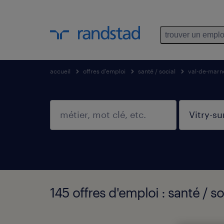
trouver un emplo
accueil
offres d'emploi
santé / social
val-de-marn
145 offres d'emploi : santé / s