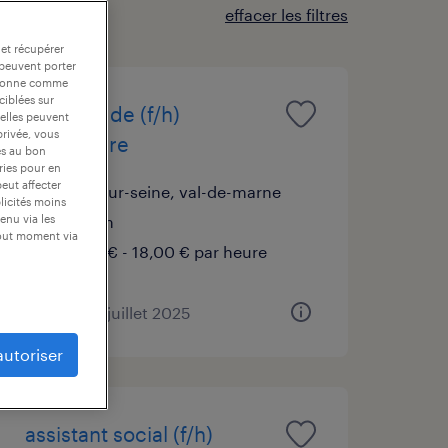
effacer les filtres
 et récupérer
 peuvent porter
nctionne comme
ciblées sur
infirmier de (f/h)
 elles peuvent
privée, vous
laboratoire
es au bon
ories pour en
peut affecter
vitry-sur-seine, val-de-marne
blicités moins
intérim
enu via les
tout moment via
16,50 € - 18,00 € par heure
publié le 4 juillet 2025
autoriser
assistant social (f/h)