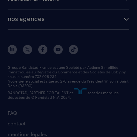
plombier chauffagiste
toutes nos solutions RH
vendeur
nos agences
solutions opérationnelles
agent de fabrication
toutes nos agences
solutions professionnelles
conducteur de poids lourd
nos agences par ville
contact entreprise
manutentionnaire
nos agences par région
faq intérim / recrutement
technico-commercial
nos cabinets de recrutement
assistant administratif
Groupe Randstad France est une Société par Actions Simplifiée
immatriculée au Registre du Commerce et des Sociétés de Bobigny
sous le numéro 702 028 234.
comptable
Notre siège social est situé au 276 avenue du Président Wilson à Saint
Denis (93200).
RANDSTAD, PARTNER FOR TALENT et
sont des marques
déposées de © Randstad N.V. 2024.
FAQ
contact
mentions légales