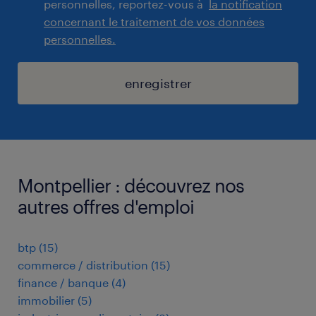
personnelles, reportez-vous à
la notification
concernant le traitement de vos données
personnelles.
enregistrer
Montpellier : découvrez nos
autres offres d'emploi
btp
(
15
)
commerce / distribution
(
15
)
finance / banque
(
4
)
immobilier
(
5
)