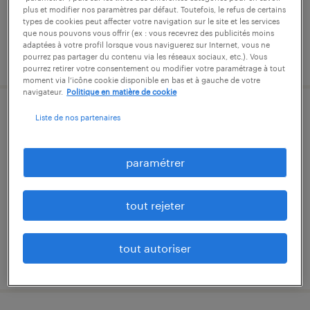
plus et modifier nos paramètres par défaut. Toutefois, le refus de certains
types de cookies peut affecter votre navigation sur le site et les services
que nous pouvons vous offrir (ex : vous recevrez des publicités moins
adaptées à votre profil lorsque vous naviguerez sur Internet, vous ne
publié le 29 septembre 2025
pourrez pas partager du contenu via les réseaux sociaux, etc.). Vous
pourrez retirer votre consentement ou modifier votre paramétrage à tout
moment via l’icône cookie disponible en bas et à gauche de votre
navigateur.
Politique en matière de cookie
gestionnaire d'assurances (f/h)
Liste de nos partenaires
montpellier, hérault
paramétrer
intérim
2 000 € par mois
tout rejeter
tout autoriser
publié le 12 mars 2026