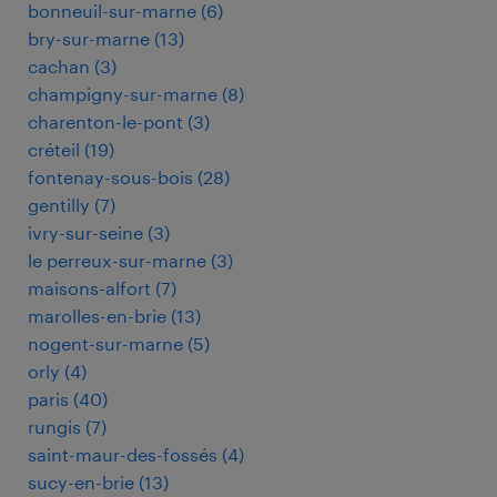
bonneuil-sur-marne
(
6
)
bry-sur-marne
(
13
)
cachan
(
3
)
champigny-sur-marne
(
8
)
charenton-le-pont
(
3
)
créteil
(
19
)
fontenay-sous-bois
(
28
)
gentilly
(
7
)
ivry-sur-seine
(
3
)
le perreux-sur-marne
(
3
)
maisons-alfort
(
7
)
marolles-en-brie
(
13
)
nogent-sur-marne
(
5
)
orly
(
4
)
paris
(
40
)
rungis
(
7
)
saint-maur-des-fossés
(
4
)
sucy-en-brie
(
13
)