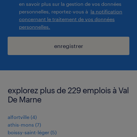
en savoir plus sur la gestion de vos données
personnelles, reportez-vous à
la notification
concernant le traitement de vos données
personnelles.
enregistrer
explorez plus de 229 emplois à Val
De Marne
alfortville
(
4
)
athis-mons
(
7
)
boissy-saint-léger
(
5
)