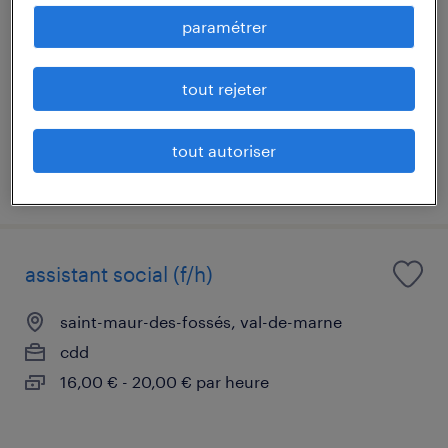
vitry-sur-seine, val-de-marne
paramétrer
cdi
110 000 € - 130 000 € par année
tout rejeter
tout autoriser
publié le 29 mai 2026
assistant social (f/h)
saint-maur-des-fossés, val-de-marne
cdd
16,00 € - 20,00 € par heure