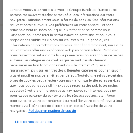
Lorsque vous visitez notre site web, le Groupe Randstad France et ses
publié le 11 mars 2026
partenaires peuvent stocker et récupérer des informations sur votre
navigateur, principalement sous la forme de cookies. Ces informations
peuvent porter sur vous, vos préférences ou votre appareil, et sont
principalement utilisées pour que le site fonctionne comme vous
l’attendez, pour améliorer la performance de notre site, et pour vous
conducteur poids lourds (f/h)
proposer des publicités ciblées sur d’autres sites. En général, ces
informations ne permettent pas de vous identifier directement, mais elles
peuvent vous offrir une expérience web plus personnalisée. Parce que
boissy-saint-léger, val-de-marne
nous respectons votre droit à la vie privée, vous pouvez choisir de ne pas
autoriser les catégories de cookies qui ne sont pas strictement
intérim
nécessaires au bon fonctionnement du site Internet. Cliquez sur
14,00 € - 15,00 € par heure
“paramétrer”, puis sur les titres des différentes catégories pour en savoir
plus et modifier nos paramètres par défaut. Toutefois, le refus de certains
types de cookies peut affecter votre navigation sur le site et les services
que nous pouvons vous offrir (ex : vous recevrez des publicités moins
adaptées à votre profil lorsque vous naviguerez sur Internet, vous ne
pourrez pas partager du contenu via les réseaux sociaux, etc.). Vous
publié le 2 février 2026
pourrez retirer votre consentement ou modifier votre paramétrage à tout
moment via l’icône cookie disponible en bas et à gauche de votre
navigateur.
Politique en matière de cookie
Liste de nos partenaires
médecin chef (f/h)