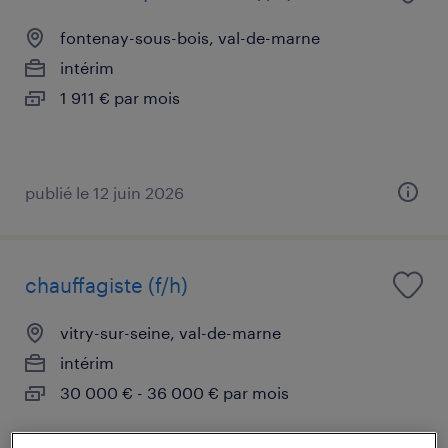
fontenay-sous-bois, val-de-marne
intérim
1 911 € par mois
publié le 12 juin 2026
chauffagiste (f/h)
vitry-sur-seine, val-de-marne
intérim
30 000 € - 36 000 € par mois