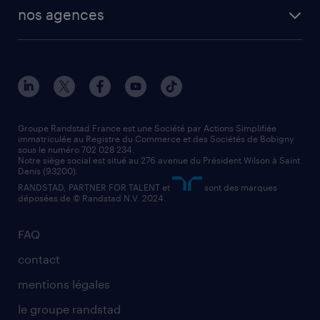
toutes nos solutions RH
vendeur
nos agences
solutions opérationnelles
agent de fabrication
toutes nos agences
solutions professionnelles
conducteur de poids lourd
nos agences par ville
contact entreprise
manutentionnaire
nos agences par région
faq intérim / recrutement
technico-commercial
nos cabinets de recrutement
assistant administratif
Groupe Randstad France est une Société par Actions Simplifiée
immatriculée au Registre du Commerce et des Sociétés de Bobigny
sous le numéro 702 028 234.
comptable
Notre siège social est situé au 276 avenue du Président Wilson à Saint
Denis (93200).
RANDSTAD, PARTNER FOR TALENT et
sont des marques
déposées de © Randstad N.V. 2024.
FAQ
contact
mentions légales
le groupe randstad