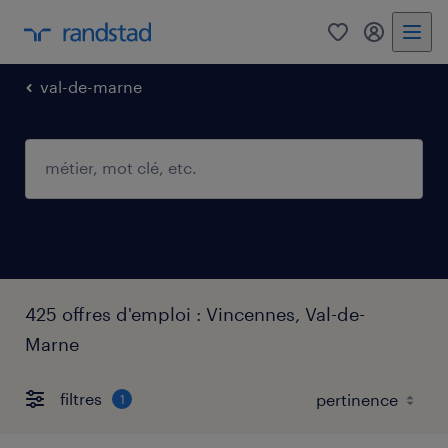
0
mon comp
val-de-marne
425 offres d'emploi : Vincennes, Val-de-
Marne
filtres
1