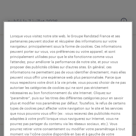
publié le 7 juillet 2026
Lorsque vous visitez notre site web, le Groupe Randstad France et ses
partenaires peuvent stocker et récupérer des informations sur votre
navigateur, principalement sous la forme de cookies. Ces informations
technicien support informatique, base
peuvent porter sur vous, vos préférences ou votre appareil, et sont
principalement utilisées pour que le site fonctionne comme vous
arrière (f/h)
l’attendez, pour améliorer la performance de notre site, et pour vous
proposer des publicités ciblées sur d’autres sites. En général, ces
paris, paris
informations ne permettent pas de vous identifier directement, mais elles
peuvent vous offrir une expérience web plus personnalisée. Parce que
intérim
nous respectons votre droit à la vie privée, vous pouvez choisir de ne pas
autoriser les catégories de cookies qui ne sont pas strictement
28 000 € par année
nécessaires au bon fonctionnement du site Internet. Cliquez sur
“paramétrer”, puis sur les titres des différentes catégories pour en savoir
plus et modifier nos paramètres par défaut. Toutefois, le refus de certains
types de cookies peut affecter votre navigation sur le site et les services
publié le 15 juin 2026
que nous pouvons vous offrir (ex : vous recevrez des publicités moins
adaptées à votre profil lorsque vous naviguerez sur Internet, vous ne
pourrez pas partager du contenu via les réseaux sociaux, etc.). Vous
pourrez retirer votre consentement ou modifier votre paramétrage à tout
moment via l’icône cookie disponible en bas et à gauche de votre