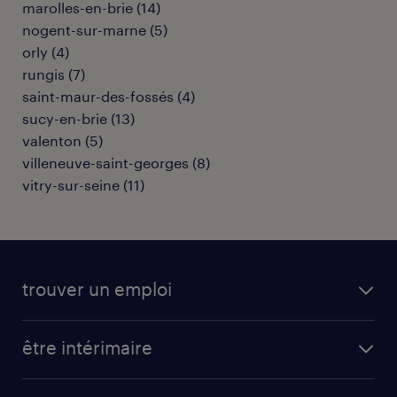
marolles-en-brie
(
14
)
nogent-sur-marne
(
5
)
orly
(
4
)
rungis
(
7
)
saint-maur-des-fossés
(
4
)
sucy-en-brie
(
13
)
valenton
(
5
)
villeneuve-saint-georges
(
8
)
vitry-sur-seine
(
11
)
trouver un emploi
toutes nos offres d'emploi
être intérimaire
carrières opérationnelles
avantages intérimaires randstad
carrières professionnelles