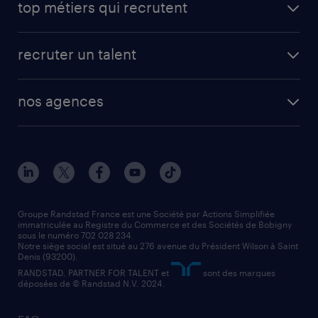
top métiers qui recrutent
app talent / portail web
candidature spontanée
fiches métiers
faq candidat / intérimaire
créer un compte candidat
recruter un talent
plombier chauffagiste
toutes nos solutions RH
vendeur
nos agences
solutions opérationnelles
agent de fabrication
toutes nos agences
solutions professionnelles
conducteur de poids lourd
nos agences par ville
contact entreprise
manutentionnaire
nos agences par région
faq intérim / recrutement
technico-commercial
nos cabinets de recrutement
assistant administratif
Groupe Randstad France est une Société par Actions Simplifiée
immatriculée au Registre du Commerce et des Sociétés de Bobigny
sous le numéro 702 028 234.
comptable
Notre siège social est situé au 276 avenue du Président Wilson à Saint
Denis (93200).
RANDSTAD, PARTNER FOR TALENT et
sont des marques
déposées de © Randstad N.V. 2024.