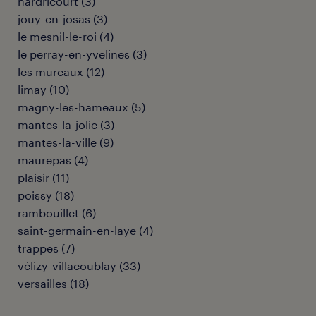
hardricourt
(
3
)
jouy-en-josas
(
3
)
le mesnil-le-roi
(
4
)
le perray-en-yvelines
(
3
)
les mureaux
(
12
)
limay
(
10
)
magny-les-hameaux
(
5
)
mantes-la-jolie
(
3
)
mantes-la-ville
(
9
)
maurepas
(
4
)
plaisir
(
11
)
poissy
(
18
)
rambouillet
(
6
)
saint-germain-en-laye
(
4
)
trappes
(
7
)
vélizy-villacoublay
(
33
)
versailles
(
18
)