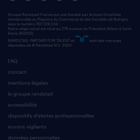
nos agences par région
faq intérim / recrutement
technico-commercial
nos cabinets de recrutement
assistant administratif
Groupe Randstad France est une Société par Actions Simplifiée
immatriculée au Registre du Commerce et des Sociétés de Bobigny
sous le numéro 702 028 234.
comptable
Notre siège social est situé au 276 avenue du Président Wilson à Saint
Denis (93200).
RANDSTAD, PARTNER FOR TALENT et
sont des marques
déposées de © Randstad N.V. 2024.
FAQ
contact
mentions légales
le groupe randstad
accessibilité
dispositifs d'alertes professionnelles
soyons vigilants
données personnelles