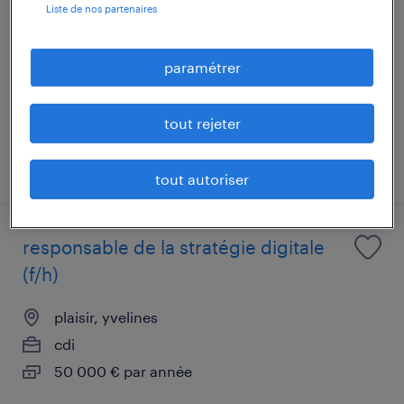
Liste de nos partenaires
plaisir, yvelines
intérim
paramétrer
35 000 € par année
tout rejeter
publié le 29 juin 2026
tout autoriser
responsable de la stratégie digitale
(f/h)
plaisir, yvelines
cdi
50 000 € par année