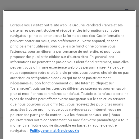
publié le 22 juillet 2026
Lorsque vous visitez notre site web, le Groupe Randstad France et ses
partenaires peuvent stocker et récupérer des informations sur votre
navigateur, principalement sous la forme de cookies. Ces informations
acheteur prestations ingenierie (f/h)
peuvent porter sur vous, vos préférences ou votre appareil, et sont
principalement utilisées pour que le site fonctionne comme vous
l’attendez, pour améliorer la performance de notre site, et pour vous
versailles, yvelines
proposer des publicités ciblées sur d’autres sites. En général, ces
informations ne permettent pas de vous identifier directement, mais elles
intérim
peuvent vous offrir une expérience web plus personnalisée. Parce que
nous respectons votre droit à la vie privée, vous pouvez choisir de ne pas
38 000 € - 50 000 € par année
autoriser les catégories de cookies qui ne sont pas strictement
nécessaires au bon fonctionnement du site Internet. Cliquez sur
“paramétrer”, puis sur les titres des différentes catégories pour en savoir
plus et modifier nos paramètres par défaut. Toutefois, le refus de certains
types de cookies peut affecter votre navigation sur le site et les services
publié le 22 juillet 2026
que nous pouvons vous offrir (ex : vous recevrez des publicités moins
adaptées à votre profil lorsque vous naviguerez sur Internet, vous ne
pourrez pas partager du contenu via les réseaux sociaux, etc.). Vous
pourrez retirer votre consentement ou modifier votre paramétrage à tout
moment via l’icône cookie disponible en bas et à gauche de votre
navigateur.
Politique en matière de cookie
assistant adv (f/h)