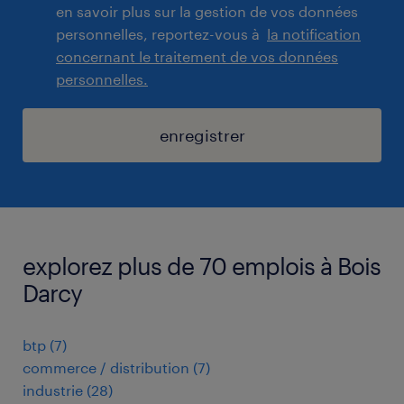
en savoir plus sur la gestion de vos données
personnelles, reportez-vous à
la notification
concernant le traitement de vos données
personnelles.
enregistrer
explorez plus de 70 emplois à Bois
Darcy
btp
(
7
)
commerce / distribution
(
7
)
industrie
(
28
)