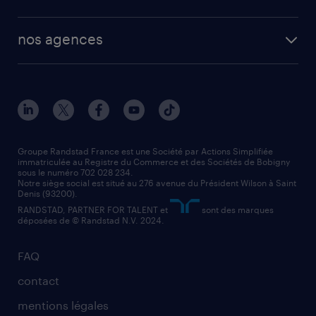
plombier chauffagiste
toutes nos solutions RH
vendeur
nos agences
solutions opérationnelles
agent de fabrication
toutes nos agences
solutions professionnelles
conducteur de poids lourd
nos agences par ville
contact entreprise
manutentionnaire
nos agences par région
faq intérim / recrutement
technico-commercial
nos cabinets de recrutement
assistant administratif
Groupe Randstad France est une Société par Actions Simplifiée
immatriculée au Registre du Commerce et des Sociétés de Bobigny
sous le numéro 702 028 234.
comptable
Notre siège social est situé au 276 avenue du Président Wilson à Saint
Denis (93200).
RANDSTAD, PARTNER FOR TALENT et
sont des marques
déposées de © Randstad N.V. 2024.
FAQ
contact
mentions légales