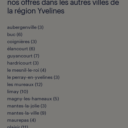
nos offres dans les autres villes de
la région Yvelines
aubergenville
(
3
)
buc
(
6
)
coignières
(
3
)
élancourt
(
6
)
guyancourt
(
7
)
hardricourt
(
3
)
le mesnil-le-roi
(
4
)
le perray-en-yvelines
(
3
)
les mureaux
(
12
)
limay
(
10
)
magny-les-hameaux
(
5
)
mantes-la-jolie
(
3
)
mantes-la-ville
(
9
)
maurepas
(
4
)
plaisir
(
11
)