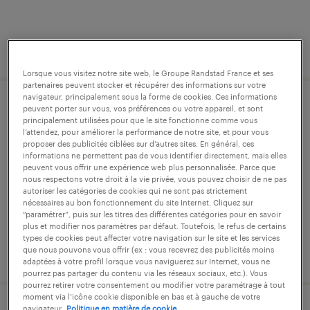
publié le 10 juin 2026
Lorsque vous visitez notre site web, le Groupe Randstad France et ses
partenaires peuvent stocker et récupérer des informations sur votre
navigateur, principalement sous la forme de cookies. Ces informations
peuvent porter sur vous, vos préférences ou votre appareil, et sont
gestionnaire administration paie (f/h)
principalement utilisées pour que le site fonctionne comme vous
l’attendez, pour améliorer la performance de notre site, et pour vous
vélizy-villacoublay, yvelines
proposer des publicités ciblées sur d’autres sites. En général, ces
informations ne permettent pas de vous identifier directement, mais elles
intérim
peuvent vous offrir une expérience web plus personnalisée. Parce que
nous respectons votre droit à la vie privée, vous pouvez choisir de ne pas
34 000 € par mois
autoriser les catégories de cookies qui ne sont pas strictement
nécessaires au bon fonctionnement du site Internet. Cliquez sur
“paramétrer”, puis sur les titres des différentes catégories pour en savoir
plus et modifier nos paramètres par défaut. Toutefois, le refus de certains
types de cookies peut affecter votre navigation sur le site et les services
que nous pouvons vous offrir (ex : vous recevrez des publicités moins
publié le 22 juillet 2026
adaptées à votre profil lorsque vous naviguerez sur Internet, vous ne
pourrez pas partager du contenu via les réseaux sociaux, etc.). Vous
pourrez retirer votre consentement ou modifier votre paramétrage à tout
moment via l’icône cookie disponible en bas et à gauche de votre
navigateur.
Politique en matière de cookie