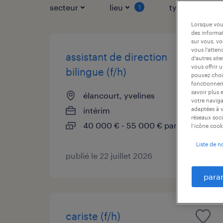
secteur
lieu
type de contr
1
Lorsque vous
des informat
sur vous, vo
vous l’atten
assistant de direction
d’autres sit
vous offrir 
bilingue (f/h)
pouvez chois
fonctionneme
savoir plus 
élancourt, yvelines
votre naviga
intérim
adaptées à v
réseaux soci
40 000 € - 55 000 € par année
l’icône cook
Liste de n
publié le 22 juillet 2026
para
cariste (f/h)