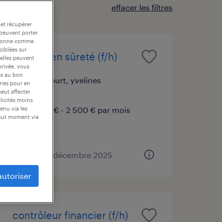
effacer les filtres
 et récupérer
 peuvent porter
nctionne comme
ciblées sur
technicien sûreté (f/h)
 elles peuvent
privée, vous
es au bon
élancourt, yvelines
ories pour en
peut affecter
cdi
blicités moins
2 200 € - 2 500 € par mois
enu via les
tout moment via
publié le 4 décembre 2025
autoriser
contrôleur financier (f/h)