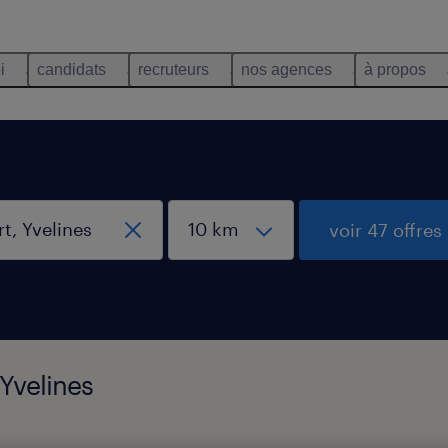
i
candidats
recruteurs
nos agences
à propos
voir 47 offres
 Yvelines