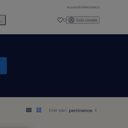
accessibilité
contact
0
mon compte
trier par: