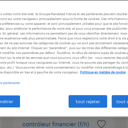
at
durée du contrat
niveau d'expérience
 visitez notre site web, le Groupe Randstad France et ses partenaires peuvent stocker
ions sur votre navigateur, principalement sous la forme de cookies. Ces informations
s préférences ou votre appareil, et sont principalement utilisées pour que le site fo
dez, pour améliorer la performance de notre site, et pour vous proposer des publicités 
assistant équipe (f/h)
es. En général, ces informations ne permettent pas de vous identifier directement, mais
une expérience web plus personnalisée. Parce que nous respectons votre droit à la vie 
ir de ne pas autoriser les catégories de cookies qui ne sont pas strictement nécessair
élancourt, yvelines
nt du site Internet. Cliquez sur “paramétrer”, puis sur les titres des différentes catég
et modifier nos paramètres par défaut. Toutefois, le refus de certains types de cookies 
intérim
tion sur le site et les services que nous pouvons vous offrir (ex : vous recevrez des pu
35 000 € - 40 000 € par année
otre profil lorsque vous naviguerez sur Internet, vous ne pourrez pas partager du cont
aux, etc.). Vous pourrez retirer votre consentement ou modifier votre paramétrage à 
ie disponible en bas et à gauche de votre navigateur.
Politique en matière de cookie
os partenaires
publié le 30 janvier 2026
métrer
tout rejeter
tout 
contrôleur financier (f/h)