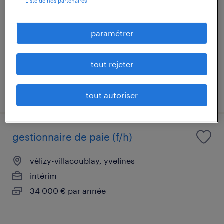
Liste de nos partenaires
guyancourt, yvelines
cdi
paramétrer
45 000 € - 50 000 € par année
tout rejeter
publié le 8 octobre 2025
tout autoriser
gestionnaire de paie (f/h)
vélizy-villacoublay, yvelines
intérim
34 000 € par année