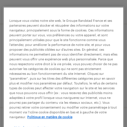
publié le 16 juillet 2026
Lorsque vous visitez notre site web, le Groupe Randstad France et ses
partenaires peuvent stocker et récupérer des informations sur votre
navigateur, principalement sous la forme de cookies. Ces informations
peuvent porter sur vous, vos préférences ou votre appareil, et sont
ingénieur bureau d'études cvc-p (f/h)
principalement utilisées pour que le site fonctionne comme vous
l’attendez, pour améliorer la performance de notre site, et pour vous
proposer des publicités ciblées sur d’autres sites. En général, ces
guyancourt, yvelines
informations ne permettent pas de vous identifier directement, mais elles
cdi
peuvent vous offrir une expérience web plus personnalisée. Parce que
nous respectons votre droit à la vie privée, vous pouvez choisir de ne pas
35 000 € - 45 000 € par année
autoriser les catégories de cookies qui ne sont pas strictement
nécessaires au bon fonctionnement du site Internet. Cliquez sur
“paramétrer”, puis sur les titres des différentes catégories pour en savoir
plus et modifier nos paramètres par défaut. Toutefois, le refus de certains
types de cookies peut affecter votre navigation sur le site et les services
que nous pouvons vous offrir (ex : vous recevrez des publicités moins
publié le 10 novembre 2025
adaptées à votre profil lorsque vous naviguerez sur Internet, vous ne
pourrez pas partager du contenu via les réseaux sociaux, etc.). Vous
pourrez retirer votre consentement ou modifier votre paramétrage à tout
moment via l’icône cookie disponible en bas et à gauche de votre
navigateur.
Politique en matière de cookie
administrateur réseau-sécurité (f/h)