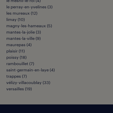
le mesnil-le-roi
(
4
)
le perray-en-yvelines
(
3
)
les mureaux
(
12
)
limay
(
10
)
magny-les-hameaux
(
5
)
mantes-la-jolie
(
3
)
mantes-la-ville
(
9
)
maurepas
(
4
)
plaisir
(
11
)
poissy
(
18
)
rambouillet
(
7
)
saint-germain-en-laye
(
4
)
trappes
(
7
)
vélizy-villacoublay
(
33
)
versailles
(
19
)