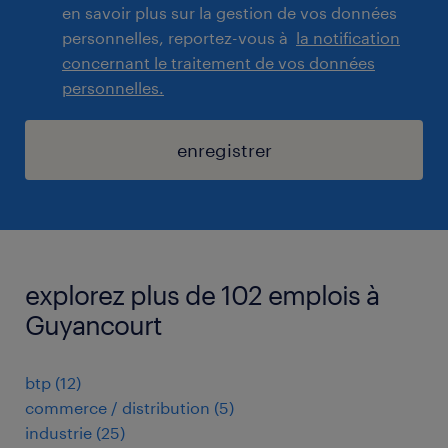
en savoir plus sur la gestion de vos données
personnelles, reportez-vous à
la notification
concernant le traitement de vos données
personnelles.
enregistrer
explorez plus de 102 emplois à
Guyancourt
btp
(
12
)
commerce / distribution
(
5
)
industrie
(
25
)