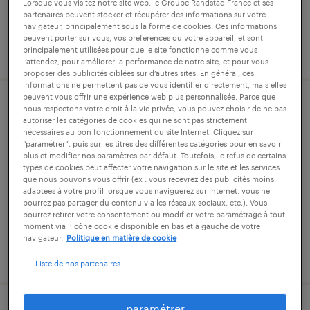
Lorsque vous visitez notre site web, le Groupe Randstad France et ses
partenaires peuvent stocker et récupérer des informations sur votre
navigateur, principalement sous la forme de cookies. Ces informations
peuvent porter sur vous, vos préférences ou votre appareil, et sont
publié le 21 mai 2026
principalement utilisées pour que le site fonctionne comme vous
l’attendez, pour améliorer la performance de notre site, et pour vous
proposer des publicités ciblées sur d’autres sites. En général, ces
informations ne permettent pas de vous identifier directement, mais elles
peuvent vous offrir une expérience web plus personnalisée. Parce que
gestionnaire sinistre iard ( rc / dab)
nous respectons votre droit à la vie privée, vous pouvez choisir de ne pas
autoriser les catégories de cookies qui ne sont pas strictement
(f/h)
nécessaires au bon fonctionnement du site Internet. Cliquez sur
“paramétrer”, puis sur les titres des différentes catégories pour en savoir
plus et modifier nos paramètres par défaut. Toutefois, le refus de certains
paris, paris
types de cookies peut affecter votre navigation sur le site et les services
que nous pouvons vous offrir (ex : vous recevrez des publicités moins
cdi
adaptées à votre profil lorsque vous naviguerez sur Internet, vous ne
pourrez pas partager du contenu via les réseaux sociaux, etc.). Vous
38 000 € - 40 000 € par année
pourrez retirer votre consentement ou modifier votre paramétrage à tout
moment via l’icône cookie disponible en bas et à gauche de votre
navigateur.
Politique en matière de cookie
publié le 3 avril 2026
Liste de nos partenaires
paramétrer