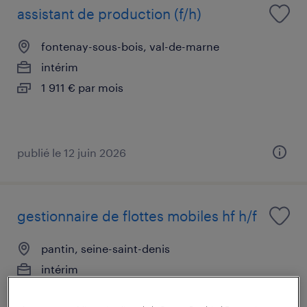
assistant de production (f/h)
fontenay-sous-bois, val-de-marne
intérim
1 911 € par mois
publié le 12 juin 2026
gestionnaire de flottes mobiles hf h/f
pantin, seine-saint-denis
intérim
25 300 € - 27 000 € par année