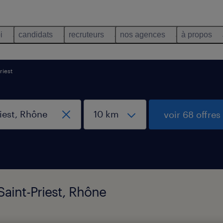
i
candidats
recruteurs
nos agences
à propos
riest
voir 68 offres
 Saint-Priest, Rhône