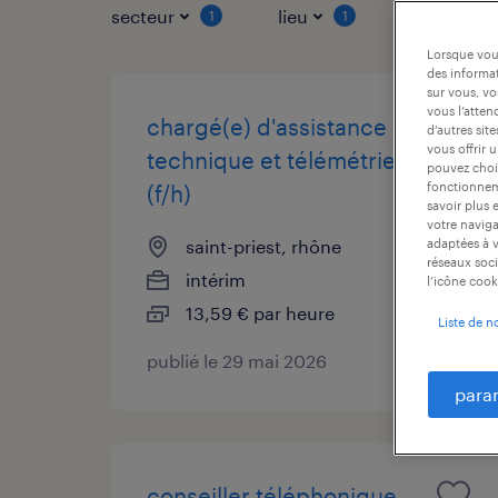
secteur
lieu
type de co
1
1
Lorsque vous
des informat
sur vous, vo
vous l’atten
chargé(e) d'assistance
d’autres sit
vous offrir 
technique et télémétrie
pouvez chois
fonctionneme
(f/h)
savoir plus 
votre naviga
saint-priest, rhône
adaptées à v
réseaux soci
intérim
l’icône cook
13,59 € par heure
Liste de n
publié le 29 mai 2026
para
conseiller téléphonique