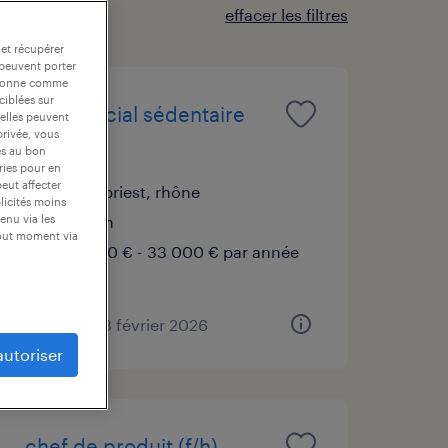
effacer les filtres
 et récupérer
 peuvent porter
nctionne comme
ciblées sur
commercial sédentaire
 elles peuvent
privée, vous
(f/h)
es au bon
ories pour en
peut affecter
saint-priest, rhône
blicités moins
intérim
enu via les
tout moment via
30 000 € - 33 000 € par année
publié le 23 février 2026
autoriser
chef de produit (f/h)