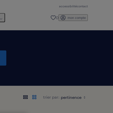
accessibilité
contact
0
mon compte
trier par: