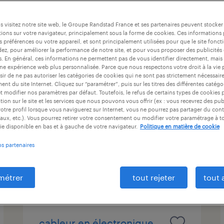
ntrat
durée du contrat
niveau d'expérience
 visitez notre site web, le Groupe Randstad France et ses partenaires peuvent stocker
ions sur votre navigateur, principalement sous la forme de cookies. Ces informations
s préférences ou votre appareil, et sont principalement utilisées pour que le site fo
dez, pour améliorer la performance de notre site, et pour vous proposer des publicités 
sableur (industrie médical)
es. En général, ces informations ne permettent pas de vous identifier directement, mais
une expérience web plus personnalisée. Parce que nous respectons votre droit à la vie 
h/f
ir de ne pas autoriser les catégories de cookies qui ne sont pas strictement nécessair
nt du site Internet. Cliquez sur “paramétrer”, puis sur les titres des différentes catég
et modifier nos paramètres par défaut. Toutefois, le refus de certains types de cookies 
saint-priest, rhône
tion sur le site et les services que nous pouvons vous offrir (ex : vous recevrez des pu
intérim
otre profil lorsque vous naviguerez sur Internet, vous ne pourrez pas partager du cont
aux, etc.). Vous pourrez retirer votre consentement ou modifier votre paramétrage à 
13,00 € par heure
ie disponible en bas et à gauche de votre navigateur.
Politique en matière de cookie
os partenaires
publié le 21 juillet 2026
métrer
tout rejeter
tout 
cableur en électronique