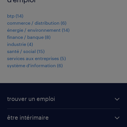
btp
(
14
)
commerce / distribution
(
6
)
énergie / environnement
(
14
)
finance / banque
(
8
)
industrie
(
4
)
santé / social
(
15
)
services aux entreprises
(
5
)
système d'information
(
6
)
trouver un emploi
toutes nos offres d'emploi
être intérimaire
carrières opérationnelles