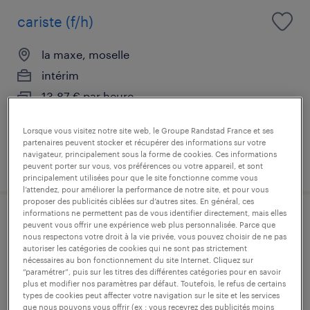
cariste (f/h)
la maxe, moselle
intérim
13,87 € par heure
Lorsque vous visitez notre site web, le Groupe Randstad France et ses
partenaires peuvent stocker et récupérer des informations sur votre
navigateur, principalement sous la forme de cookies. Ces informations
publié le 26 juin 2026
peuvent porter sur vous, vos préférences ou votre appareil, et sont
principalement utilisées pour que le site fonctionne comme vous
l’attendez, pour améliorer la performance de notre site, et pour vous
proposer des publicités ciblées sur d’autres sites. En général, ces
informations ne permettent pas de vous identifier directement, mais elles
agent de tri (f/h)
peuvent vous offrir une expérience web plus personnalisée. Parce que
nous respectons votre droit à la vie privée, vous pouvez choisir de ne pas
autoriser les catégories de cookies qui ne sont pas strictement
woippy, moselle
nécessaires au bon fonctionnement du site Internet. Cliquez sur
“paramétrer”, puis sur les titres des différentes catégories pour en savoir
intérim
plus et modifier nos paramètres par défaut. Toutefois, le refus de certains
types de cookies peut affecter votre navigation sur le site et les services
13,50 € par heure
que nous pouvons vous offrir (ex : vous recevrez des publicités moins