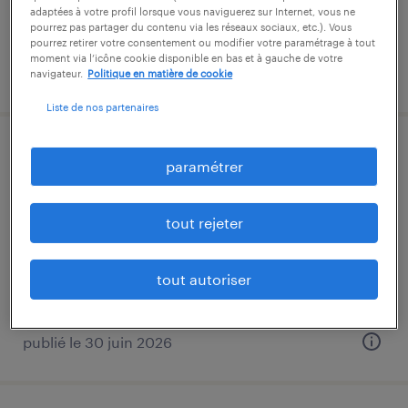
adaptées à votre profil lorsque vous naviguerez sur Internet, vous ne
pourrez pas partager du contenu via les réseaux sociaux, etc.). Vous
pourrez retirer votre consentement ou modifier votre paramétrage à tout
moment via l’icône cookie disponible en bas et à gauche de votre
publié le 28 juillet 2026
navigateur.
Politique en matière de cookie
Liste de nos partenaires
agent de tri (f/h)
paramétrer
woippy, moselle
tout rejeter
intérim
13,50 € par heure
tout autoriser
publié le 30 juin 2026