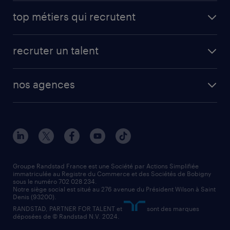
avantages intérimaires randstad
carrières professionnelles
top métiers qui recrutent
app talent / portail web
candidature spontanée
fiches métiers
faq candidat / intérimaire
créer un compte candidat
recruter un talent
plombier chauffagiste
toutes nos solutions RH
vendeur
nos agences
solutions opérationnelles
agent de fabrication
toutes nos agences
solutions professionnelles
conducteur de poids lourd
nos agences par ville
contact entreprise
manutentionnaire
nos agences par région
faq intérim / recrutement
technico-commercial
nos cabinets de recrutement
assistant administratif
Groupe Randstad France est une Société par Actions Simplifiée
immatriculée au Registre du Commerce et des Sociétés de Bobigny
sous le numéro 702 028 234.
comptable
Notre siège social est situé au 276 avenue du Président Wilson à Saint
Denis (93200).
RANDSTAD, PARTNER FOR TALENT et
sont des marques
déposées de © Randstad N.V. 2024.