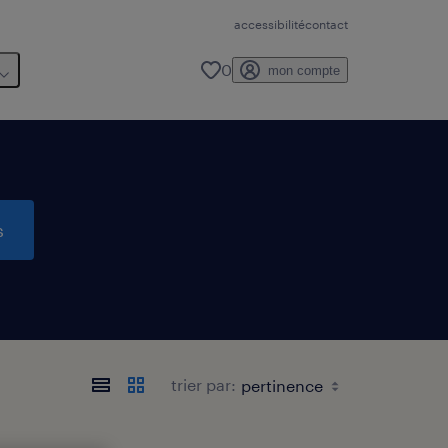
accessibilité
contact
0
mon compte
s
trier par: