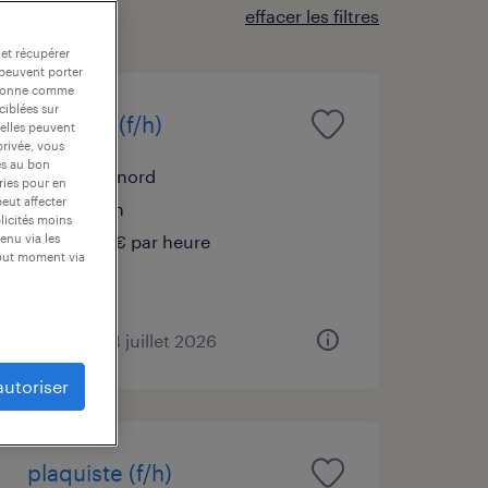
effacer les filtres
 et récupérer
 peuvent porter
nctionne comme
ciblées sur
soudeur (f/h)
 elles peuvent
privée, vous
es au bon
croix, nord
ories pour en
peut affecter
intérim
blicités moins
15,56 € par heure
enu via les
tout moment via
publié le 24 juillet 2026
autoriser
plaquiste (f/h)