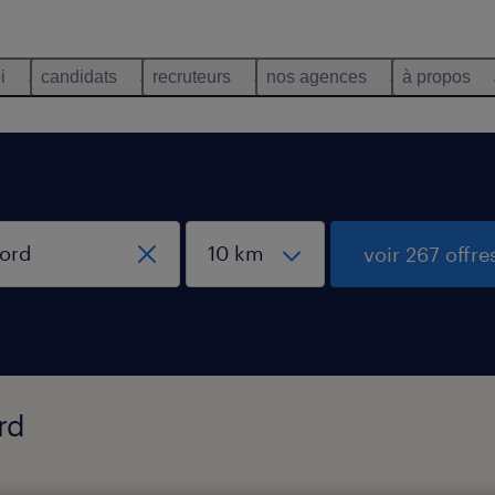
i
candidats
recruteurs
nos agences
à propos
voir 267 offre
rd