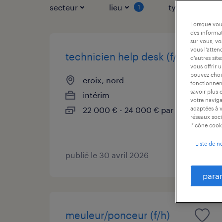
secteur
lieu
type de contr
1
Lorsque vous
des informat
sur vous, vo
vous l’atten
technicien help desk (f/h)
d’autres sit
vous offrir 
pouvez chois
croix, nord
fonctionneme
savoir plus 
intérim
votre naviga
22 000 € - 24 000 € par année
adaptées à v
réseaux soci
l’icône cook
Liste de n
publié le 30 avril 2026
para
meuleur/ponceur (f/h)