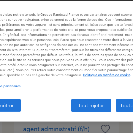
at
durée du contrat
niveau d'expérience
 visitez notre site web, le Groupe Randstad France et ses partenaires peuvent stocker
ions sur votre navigateur, principalement sous la forme de cookies. Ces informations
s préférences ou votre appareil, et sont principalement utilisées pour que le site fo
dez, pour améliorer la performance de notre site, et pour vous proposer des publicités 
technicien support n1/n2
es. En général, ces informations ne permettent pas de vous identifier directement, mais
une expérience web plus personnalisée. Parce que nous respectons votre droit à la vie 
(h/f)
ir de ne pas autoriser les catégories de cookies qui ne sont pas strictement nécessair
nt du site Internet. Cliquez sur “paramétrer”, puis sur les titres des différentes catég
et modifier nos paramètres par défaut. Toutefois, le refus de certains types de cookies 
croix, nord
tion sur le site et les services que nous pouvons vous offrir (ex : vous recevrez des pu
intérim
otre profil lorsque vous naviguerez sur Internet, vous ne pourrez pas partager du cont
aux, etc.). Vous pourrez retirer votre consentement ou modifier votre paramétrage à 
22 500 € - 23 500 € par mois
ie disponible en bas et à gauche de votre navigateur.
Politique en matière de cookie
os partenaires
publié le 20 avril 2026
métrer
tout rejeter
tout 
agent administratif (f/h)