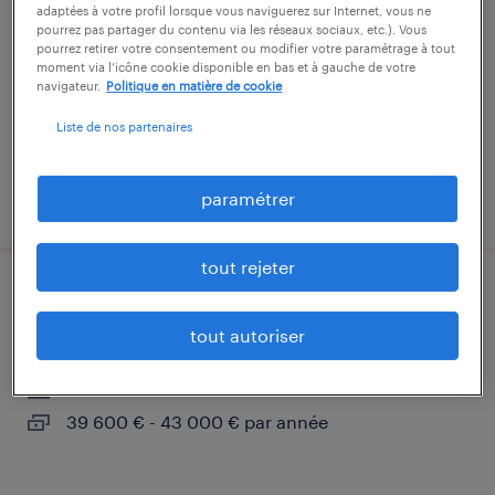
adaptées à votre profil lorsque vous naviguerez sur Internet, vous ne
vénissieux, rhône
pourrez pas partager du contenu via les réseaux sociaux, etc.). Vous
pourrez retirer votre consentement ou modifier votre paramétrage à tout
intérim
moment via l’icône cookie disponible en bas et à gauche de votre
navigateur.
Politique en matière de cookie
13,50 € par heure
Liste de nos partenaires
paramétrer
publié le 21 juillet 2026
tout rejeter
technicien expert electromobilite (f/h)
tout autoriser
vénissieux, rhône
cdi
39 600 € - 43 000 € par année