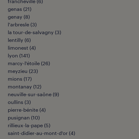
francheville
(
6
)
genas
(
21
)
genay
(
8
)
l'arbresle
(
3
)
la tour-de-salvagny
(
3
)
lentilly
(
6
)
limonest
(
4
)
lyon
(
141
)
marcy-l'étoile
(
26
)
meyzieu
(
23
)
mions
(
17
)
montanay
(
12
)
neuville-sur-saône
(
9
)
oullins
(
3
)
pierre-bénite
(
4
)
pusignan
(
10
)
rillieux-la-pape
(
5
)
saint-didier-au-mont-d'or
(
4
)