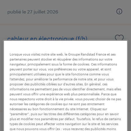
publié le 27 juillet 2026
cableur en électronique (f/h)
vénissieux, rhône
Lorsque vous visitez notre site web, le Groupe Randstad France et ses
partenaires peuvent stocker et récupérer des informations sur votre
intérim
navigateur, principalement sous la forme de cookies. Ces informations
peuvent porter sur vous, vos préférences ou votre appareil, et sont
12,50 € par heure
principalement utilisées pour que le site fonctionne comme vous
l’attendez, pour améliorer la performance de notre site, et pour vous
proposer des publicités ciblées sur d’autres sites. En général, ces
informations ne permettent pas de vous identifier directement, mais elles
peuvent vous offrir une expérience web plus personnalisée. Parce que
publié le 22 juillet 2026
nous respectons votre droit à la vie privée, vous pouvez choisir de ne pas
autoriser les catégories de cookies qui ne sont pas strictement
nécessaires au bon fonctionnement du site Internet. Cliquez sur
“paramétrer”, puis sur les titres des différentes catégories pour en savoir
plus et modifier nos paramètres par défaut. Toutefois, le refus de certains
cableur (f/h)
types de cookies peut affecter votre navigation sur le site et les services
que nous pouvons vous offrir (ex : vous recevrez des publicités moins