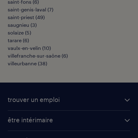
saint-fons
(
6
)
saint-genis-laval
(
7
)
saint-priest
(
49
)
saugnieu
(
3
)
solaize
(
5
)
tarare
(
6
)
vaulx-en-velin
(
10
)
villefranche-sur-saône
(
6
)
villeurbanne
(
38
)
trouver un emploi
toutes nos offres d'emploi
être intérimaire
carrières opérationnelles
avantages intérimaires randstad
carrières professionnelles