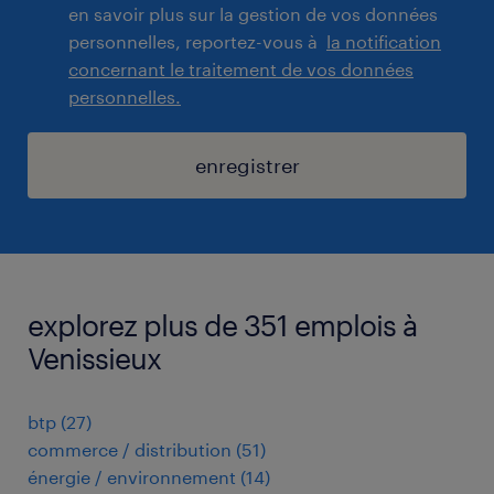
en savoir plus sur la gestion de vos données
personnelles, reportez-vous à
la notification
concernant le traitement de vos données
personnelles.
enregistrer
explorez plus de 351 emplois à
Venissieux
btp
(
27
)
commerce / distribution
(
51
)
énergie / environnement
(
14
)