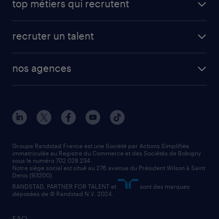
top métiers qui recrutent
app talent / portail web
candidature spontanée
fiches métiers
faq candidat / intérimaire
créer un compte candidat
recruter un talent
plombier chauffagiste
toutes nos solutions RH
vendeur
nos agences
solutions opérationnelles
agent de fabrication
toutes nos agences
solutions professionnelles
conducteur de poids lourd
nos agences par ville
contact entreprise
manutentionnaire
nos agences par région
faq intérim / recrutement
technico-commercial
nos cabinets de recrutement
assistant administratif
Groupe Randstad France est une Société par Actions Simplifiée
immatriculée au Registre du Commerce et des Sociétés de Bobigny
sous le numéro 702 028 234.
comptable
Notre siège social est situé au 276 avenue du Président Wilson à Saint
Denis (93200).
RANDSTAD, PARTNER FOR TALENT et
sont des marques
déposées de © Randstad N.V. 2024.
FAQ