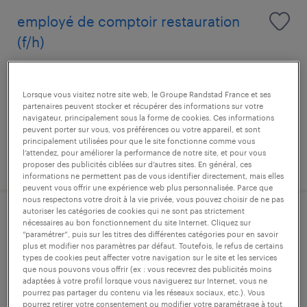
employé de comptoir restauration
(f/h)
paris, paris
cdi
Lorsque vous visitez notre site web, le Groupe Randstad France et ses
partenaires peuvent stocker et récupérer des informations sur votre
28 000 € par année
navigateur, principalement sous la forme de cookies. Ces informations
peuvent porter sur vous, vos préférences ou votre appareil, et sont
principalement utilisées pour que le site fonctionne comme vous
l’attendez, pour améliorer la performance de notre site, et pour vous
publié le 7 août 2026
proposer des publicités ciblées sur d’autres sites. En général, ces
informations ne permettent pas de vous identifier directement, mais elles
peuvent vous offrir une expérience web plus personnalisée. Parce que
nous respectons votre droit à la vie privée, vous pouvez choisir de ne pas
autoriser les catégories de cookies qui ne sont pas strictement
technicien de maintenance (f/h)
nécessaires au bon fonctionnement du site Internet. Cliquez sur
“paramétrer”, puis sur les titres des différentes catégories pour en savoir
plus et modifier nos paramètres par défaut. Toutefois, le refus de certains
paris, paris
types de cookies peut affecter votre navigation sur le site et les services
que nous pouvons vous offrir (ex : vous recevrez des publicités moins
cdi
adaptées à votre profil lorsque vous naviguerez sur Internet, vous ne
pourrez pas partager du contenu via les réseaux sociaux, etc.). Vous
33 000 € - 35 000 € par année
pourrez retirer votre consentement ou modifier votre paramétrage à tout