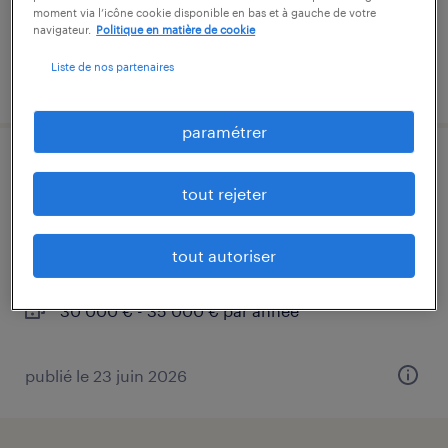
moment via l’icône cookie disponible en bas et à gauche de votre
navigateur.
Politique en matière de cookie
Liste de nos partenaires
publié le 16 juillet 2026
paramétrer
technicien de maintenance
tout rejeter
multitechnique (f/h)
paris, paris
tout autoriser
cdi
30 000 € - 35 000 € par année
publié le 23 juin 2026