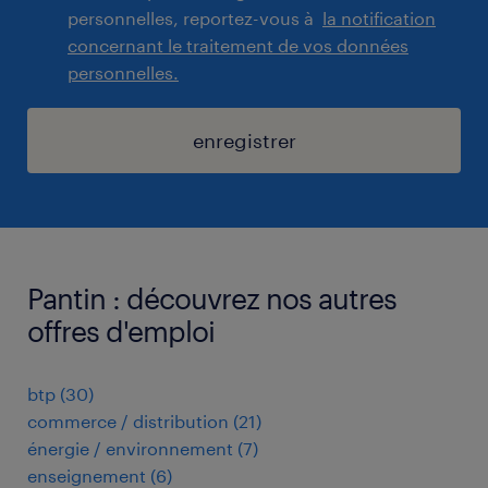
personnelles, reportez-vous à
la notification
concernant le traitement de vos données
personnelles.
enregistrer
Pantin : découvrez nos autres
offres d'emploi
btp
(
30
)
commerce / distribution
(
21
)
énergie / environnement
(
7
)
enseignement
(
6
)