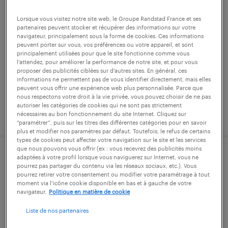
directeur commercial (f/h)
Lorsque vous visitez notre site web, le Groupe Randstad France et ses
partenaires peuvent stocker et récupérer des informations sur votre
paris, paris
navigateur, principalement sous la forme de cookies. Ces informations
peuvent porter sur vous, vos préférences ou votre appareil, et sont
cdi
principalement utilisées pour que le site fonctionne comme vous
l’attendez, pour améliorer la performance de notre site, et pour vous
100 000 € - 150 000 € par année
proposer des publicités ciblées sur d’autres sites. En général, ces
informations ne permettent pas de vous identifier directement, mais elles
peuvent vous offrir une expérience web plus personnalisée. Parce que
nous respectons votre droit à la vie privée, vous pouvez choisir de ne pas
autoriser les catégories de cookies qui ne sont pas strictement
publié le 9 septembre 2025
nécessaires au bon fonctionnement du site Internet. Cliquez sur
“paramétrer”, puis sur les titres des différentes catégories pour en savoir
plus et modifier nos paramètres par défaut. Toutefois, le refus de certains
types de cookies peut affecter votre navigation sur le site et les services
que nous pouvons vous offrir (ex : vous recevrez des publicités moins
adaptées à votre profil lorsque vous naviguerez sur Internet, vous ne
chargé de projets cee (f/h)
pourrez pas partager du contenu via les réseaux sociaux, etc.). Vous
pourrez retirer votre consentement ou modifier votre paramétrage à tout
paris, paris
moment via l’icône cookie disponible en bas et à gauche de votre
navigateur.
Politique en matière de cookie
cdi
Liste de nos partenaires
37 000 € - 43 000 € par année