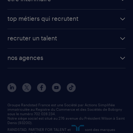
carrières opérationnelles
avantages intérimaires randstad
carrières professionnelles
top métiers qui recrutent
app talent / portail web
candidature spontanée
fiches métiers
faq candidat / intérimaire
créer un compte candidat
recruter un talent
plombier chauffagiste
toutes nos solutions RH
vendeur
nos agences
solutions opérationnelles
agent de fabrication
toutes nos agences
solutions professionnelles
conducteur de poids lourd
nos agences par ville
contact entreprise
manutentionnaire
nos agences par région
faq intérim / recrutement
technico-commercial
nos cabinets de recrutement
assistant administratif
Groupe Randstad France est une Société par Actions Simplifiée
immatriculée au Registre du Commerce et des Sociétés de Bobigny
sous le numéro 702 028 234.
comptable
Notre siège social est situé au 276 avenue du Président Wilson à Saint
Denis (93200).
RANDSTAD, PARTNER FOR TALENT et
sont des marques