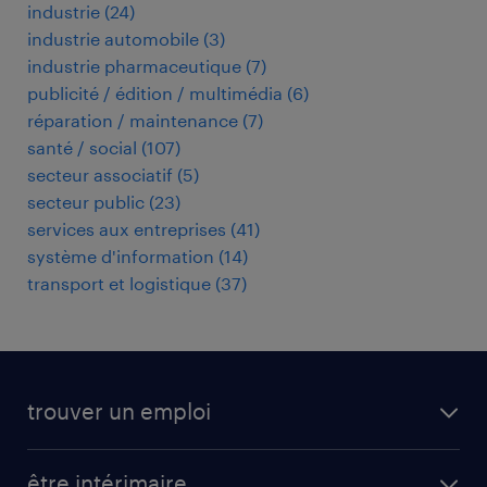
industrie
(
24
)
industrie automobile
(
3
)
industrie pharmaceutique
(
7
)
publicité / édition / multimédia
(
6
)
réparation / maintenance
(
7
)
santé / social
(
107
)
secteur associatif
(
5
)
secteur public
(
23
)
services aux entreprises
(
41
)
système d'information
(
14
)
transport et logistique
(
37
)
trouver un emploi
toutes nos offres d'emploi
être intérimaire