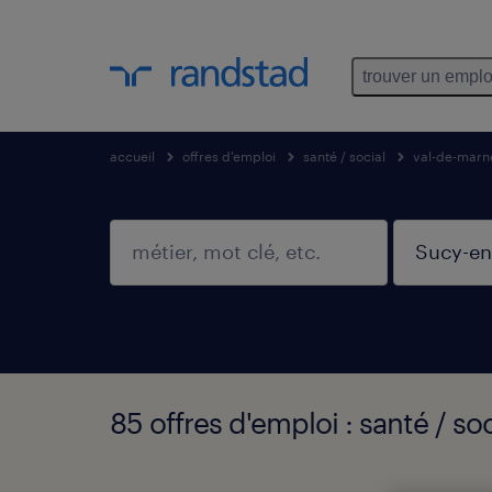
trouver un emplo
accueil
offres d'emploi
santé / social
val-de-marn
85 offres d'emploi : santé / so