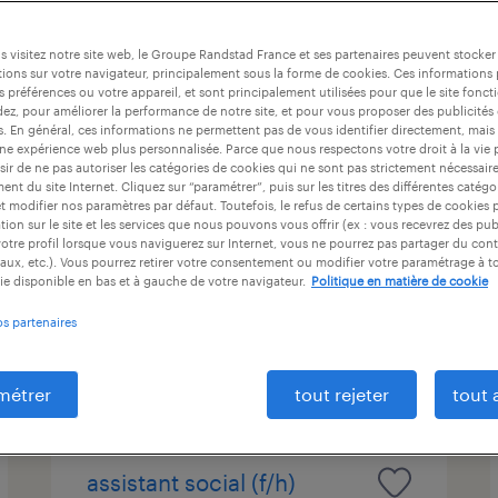
ntrat
durée du contrat
niveau d'expérience
 visitez notre site web, le Groupe Randstad France et ses partenaires peuvent stocker
ions sur votre navigateur, principalement sous la forme de cookies. Ces informations
s préférences ou votre appareil, et sont principalement utilisées pour que le site fo
dez, pour améliorer la performance de notre site, et pour vous proposer des publicités 
educateur spécialisé (f/h)
es. En général, ces informations ne permettent pas de vous identifier directement, mais
une expérience web plus personnalisée. Parce que nous respectons votre droit à la vie 
ir de ne pas autoriser les catégories de cookies qui ne sont pas strictement nécessair
sucy-en-brie, val-de-marne
nt du site Internet. Cliquez sur “paramétrer”, puis sur les titres des différentes catég
et modifier nos paramètres par défaut. Toutefois, le refus de certains types de cookies 
intérim
tion sur le site et les services que nous pouvons vous offrir (ex : vous recevrez des pu
16,00 € par heure
otre profil lorsque vous naviguerez sur Internet, vous ne pourrez pas partager du cont
aux, etc.). Vous pourrez retirer votre consentement ou modifier votre paramétrage à 
ie disponible en bas et à gauche de votre navigateur.
Politique en matière de cookie
os partenaires
publié le 15 juillet 2026
métrer
tout rejeter
tout 
assistant social (f/h)