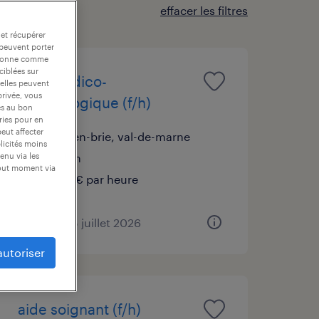
effacer les filtres
 et récupérer
 peuvent porter
nctionne comme
ciblées sur
aide médico-
 elles peuvent
privée, vous
psychologique (f/h)
es au bon
ories pour en
peut affecter
sucy-en-brie, val-de-marne
blicités moins
intérim
enu via les
tout moment via
15,00 € par heure
publié le 15 juillet 2026
autoriser
aide soignant (f/h)