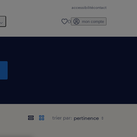
accessibilité
contact
0
mon compte
trier par: