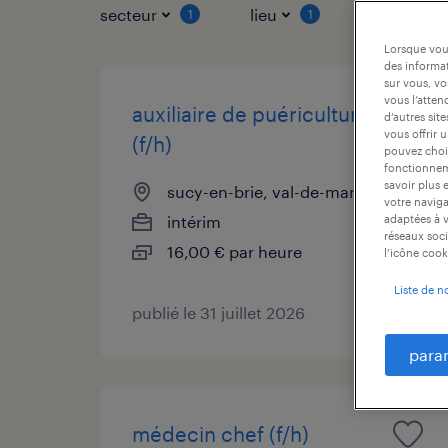
secteur
lieu
type de co
1
1
Lorsque vous
des informat
sur vous, vo
vous l’atten
auxiliaire de puériculture
d’autres sit
vous offrir 
(f/h)
pouvez chois
fonctionneme
savoir plus 
sucy-en-brie, val-de-marne
votre naviga
intérim
adaptées à v
réseaux soci
16,00 € par heure
l’icône cook
Liste de n
publié le 31 juillet 2026
para
médecin chef (f/h)