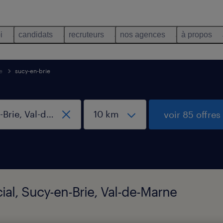
i
candidats
recruteurs
nos agences
à propos
e
sucy-en-brie
voir 85 offres
cial, Sucy-en-Brie, Val-de-Marne