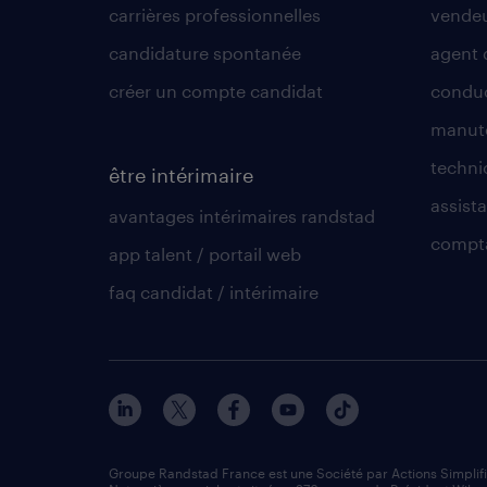
carrières professionnelles
vende
candidature spontanée
agent 
créer un compte candidat
conduc
manute
techni
être intérimaire
assista
avantages intérimaires randstad
compt
app talent / portail web
faq candidat / intérimaire
Groupe Randstad France est une Société par Actions Simplif