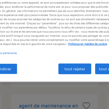
s préférences ou votre appareil, et sont principalement utilisées pour que le site fo
ntrat
durée du contrat
niveau d'expérience
dez, pour améliorer la performance de notre site, et pour vous proposer des publicités 
es. En général, ces informations ne permettent pas de vous identifier directement, mais
une expérience web plus personnalisée. Parce que nous respectons votre droit à la vie 
ir de ne pas autoriser les catégories de cookies qui ne sont pas strictement nécessair
nt du site Internet. Cliquez sur “paramétrer”, puis sur les titres des différentes catég
agent de maintenance (f/h)
et modifier nos paramètres par défaut. Toutefois, le refus de certains types de cookies 
tion sur le site et les services que nous pouvons vous offrir (ex : vous recevrez des pu
otre profil lorsque vous naviguerez sur Internet, vous ne pourrez pas partager du cont
sucy-en-brie, val-de-marne
aux, etc.). Vous pourrez retirer votre consentement ou modifier votre paramétrage à 
ie disponible en bas et à gauche de votre navigateur.
Politique en matière de cookie
intérim
os partenaires
15,01 € par heure
métrer
tout rejeter
tout 
publié le 18 mai 2026
agent de maintenance en