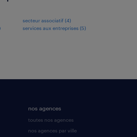
secteur associatif
(
4
)
)
services aux entreprises
(
5
)
nos agences
toutes nos agences
nos agences par ville