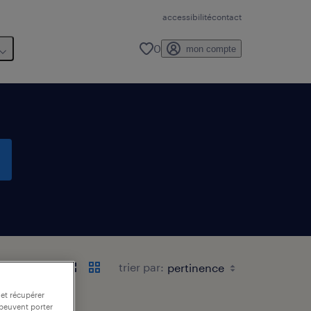
accessibilité
contact
0
mon compte
e
trier par:
 et récupérer
 peuvent porter