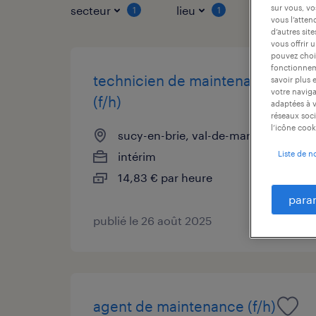
sur vous, vo
secteur
lieu
type de co
1
1
vous l’atten
d’autres sit
vous offrir 
pouvez chois
fonctionneme
technicien de maintenance
savoir plus 
votre naviga
(f/h)
adaptées à v
réseaux soci
l’icône cook
sucy-en-brie, val-de-marne
Liste de n
intérim
14,83 € par heure
para
publié le 26 août 2025
agent de maintenance (f/h)