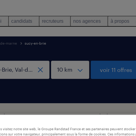
i
candidats
recruteurs
nos agences
à propos
-de-marne
sucy-en-brie
voir 11 offres
et logistique, Sucy-en-Brie, Val-de-Marn
 visitez notre site web, le Groupe Randstad France et ses partenaires peuvent stocker
ions sur votre navigateur, principalement sous la forme de cookies. Ces informations