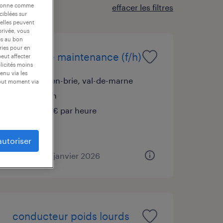
nctionne comme
effacer les filtres
ciblées sur
 elles peuvent
privée, vous
es au bon
ories pour en
agent de maintenance (f/h)
peut affecter
blicités moins
enu via les
sucy-en-brie, val-de-marne
tout moment via
intérim
15,00 € par heure
autoriser
publié le 8 janvier 2026
conducteur poids lourds