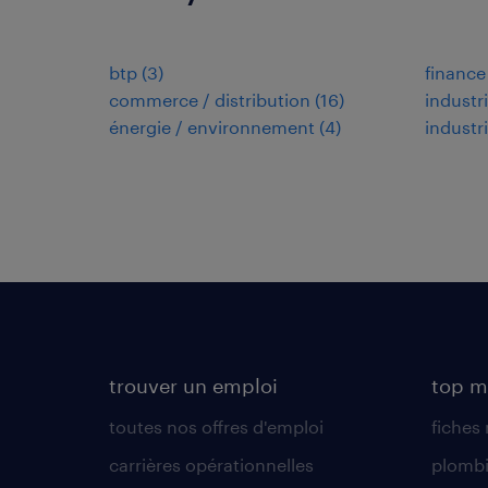
btp
(
3
)
finance
commerce / distribution
(
16
)
industr
énergie / environnement
(
4
)
industr
trouver un emploi
top m
toutes nos offres d'emploi
fiches
carrières opérationnelles
plombi