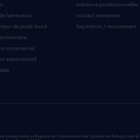
ur
solutions professionnelles
de fabrication
contact entreprise
teur de poids lourd
faq intérim / recrutement
ntionnaire
co-commercial
nt administratif
able
iée immatriculée au Registre du Commerce et des Sociétés de Bobigny sous l