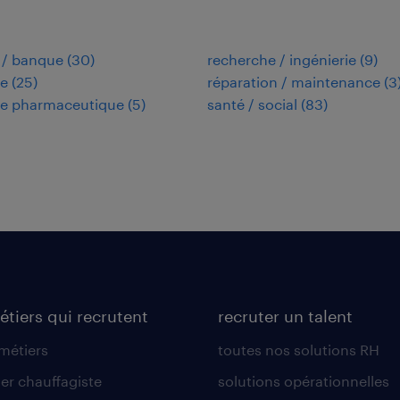
 / banque
(
30
)
recherche / ingénierie
(
9
)
ie
(
25
)
réparation / maintenance
(
3
ie pharmaceutique
(
5
)
santé / social
(
83
)
étiers qui recrutent
recruter un talent
 métiers
toutes nos solutions RH
er chauffagiste
solutions opérationnelles