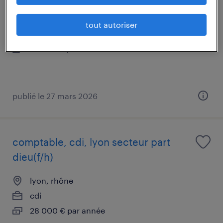
lyon, rhône
tout autoriser
intérim
25 400 € par année
publié le 27 mars 2026
comptable, cdi, lyon secteur part
dieu(f/h)
lyon, rhône
cdi
28 000 € par année