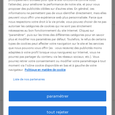
l’attendez, pour améliorer la performance de notre site, et pour vous
proposer des publicités ciblées sur d’autres sites. En général, ces
publié le 29 juillet 2026
informations ne permettent pas de vous identifier directement, mais elles
peuvent vous offrir une expérience web plus personnalisée. Parce que
nous respectons votre droit à la vie privée, vous pouvez choisir de ne pas
autoriser les catégories de cookies qui ne sont pas strictement
nécessaires au bon fonctionnement du site Internet. Cliquez sur
“paramétrer”, puis sur les titres des différentes catégories pour en savoir
chargé(e) de planification (f/h)
plus et modifier nos paramètres par défaut. Toutefois, le refus de certains
types de cookies peut affecter votre navigation sur le site et les services
que nous pouvons vous offrir (ex : vous recevrez des publicités moins
vaulx-en-velin, rhône
adaptées à votre profil lorsque vous naviguerez sur Internet, vous ne
intérim
pourrez pas partager du contenu via les réseaux sociaux, etc.). Vous
pourrez retirer votre consentement ou modifier votre paramétrage à tout
25 200 € par année
moment via l’icône cookie disponible en bas et à gauche de votre
navigateur.
Politique en matière de cookie
Liste de nos partenaires
publié le 7 juillet 2026
paramétrer
tout rejeter
chargé de clientèle back office (f/h)