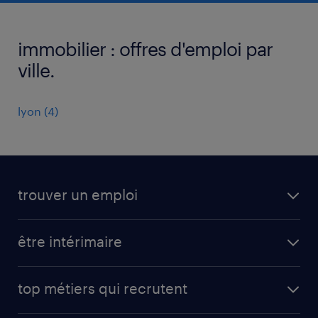
immobilier : offres d'emploi par
ville.
lyon
(
4
)
trouver un emploi
toutes nos offres d'emploi
être intérimaire
carrières opérationnelles
avantages intérimaires randstad
carrières professionnelles
top métiers qui recrutent
app talent / portail web
candidature spontanée