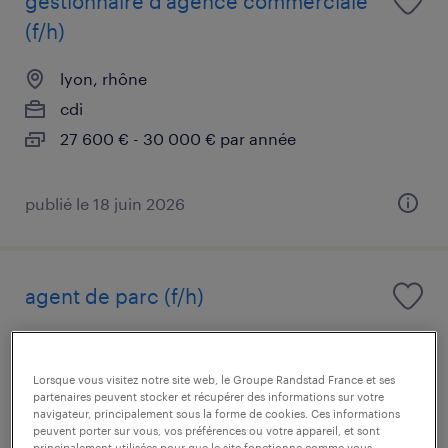
gestionnaire d'agence commerciale
(f/h)
lyon, rhône
cdi
27 600 € - 30 000 € par année
publié le 18 juin 2026
agent de parc (f/h)
saint-priest, rhône
intérim
Lorsque vous visitez notre site web, le Groupe Randstad France et ses
partenaires peuvent stocker et récupérer des informations sur votre
12,50 € par heure
navigateur, principalement sous la forme de cookies. Ces informations
peuvent porter sur vous, vos préférences ou votre appareil, et sont
principalement utilisées pour que le site fonctionne comme vous