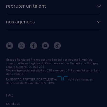
fiches métiers
faq candidat / intérimaire
créer un compte candidat
recruter un talent
plombier chauffagiste
toutes nos solutions RH
vendeur
nos agences
solutions opérationnelles
agent de fabrication
toutes nos agences
solutions professionnelles
conducteur de poids lourd
nos agences par ville
contact entreprise
manutentionnaire
nos agences par région
faq intérim / recrutement
technico-commercial
nos cabinets de recrutement
assistant administratif
Groupe Randstad France est une Société par Actions Simplifiée
immatriculée au Registre du Commerce et des Sociétés de Bobigny
sous le numéro 702 028 234.
comptable
Notre siège social est situé au 276 avenue du Président Wilson à Saint
Denis (93200).
RANDSTAD, PARTNER FOR TALENT et
sont des marques
déposées de © Randstad N.V. 2024.
FAQ
contact