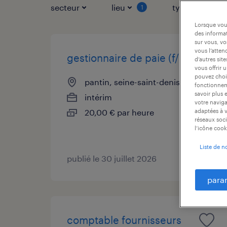
secteur
lieu
type de contr
1
Lorsque vous
des informat
sur vous, vo
vous l’atten
gestionnaire de paie (f/h)
d’autres sit
vous offrir 
pouvez chois
pantin, seine-saint-denis
fonctionneme
savoir plus 
intérim
votre naviga
20,00 € par heure
adaptées à v
réseaux soci
l’icône cook
Liste de n
publié le 30 juillet 2026
para
comptable fournisseurs