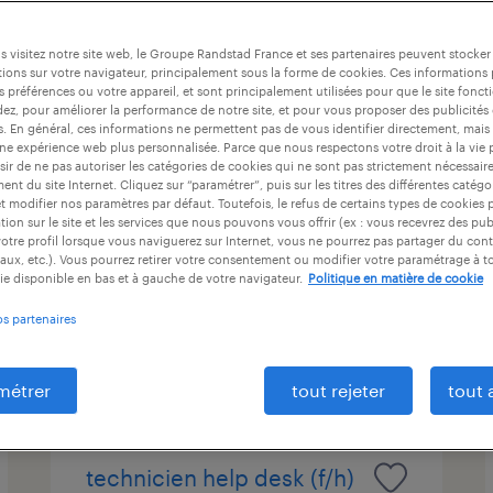
at
durée du contrat
niveau d'expérience
 visitez notre site web, le Groupe Randstad France et ses partenaires peuvent stocker
ions sur votre navigateur, principalement sous la forme de cookies. Ces informations
s préférences ou votre appareil, et sont principalement utilisées pour que le site fo
dez, pour améliorer la performance de notre site, et pour vous proposer des publicités 
chargé de facturation (f/h)
es. En général, ces informations ne permettent pas de vous identifier directement, mais
une expérience web plus personnalisée. Parce que nous respectons votre droit à la vie 
ir de ne pas autoriser les catégories de cookies qui ne sont pas strictement nécessair
paris, paris
nt du site Internet. Cliquez sur “paramétrer”, puis sur les titres des différentes catég
et modifier nos paramètres par défaut. Toutefois, le refus de certains types de cookies 
intérim
tion sur le site et les services que nous pouvons vous offrir (ex : vous recevrez des pu
28 000 € - 30 000 € par année
otre profil lorsque vous naviguerez sur Internet, vous ne pourrez pas partager du cont
aux, etc.). Vous pourrez retirer votre consentement ou modifier votre paramétrage à 
ie disponible en bas et à gauche de votre navigateur.
Politique en matière de cookie
os partenaires
publié le 29 juillet 2026
métrer
tout rejeter
tout 
technicien help desk (f/h)