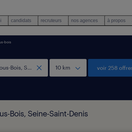
i
candidats
recruteurs
nos agences
à propos
us-bois
voir 258 offre
us-Bois, Seine-Saint-Denis