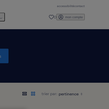
accessibilité
contact
0
mon compte
s
trier par: