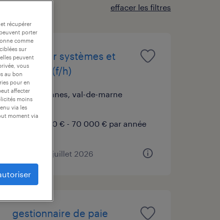
effacer les filtres
 et récupérer
 peuvent porter
nctionne comme
ciblées sur
ingénieur systèmes et
 elles peuvent
privée, vous
réseaux (f/h)
es au bon
ories pour en
peut affecter
vincennes, val-de-marne
blicités moins
cdi
enu via les
tout moment via
65 000 € - 70 000 € par année
publié le 7 juillet 2026
autoriser
gestionnaire de paie