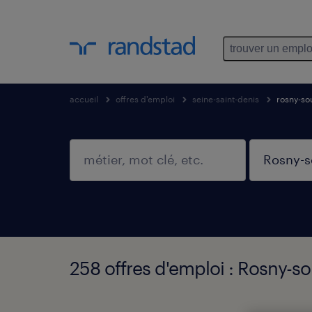
trouver un emplo
accueil
offres d'emploi
seine-saint-denis
rosny-so
258 offres d'emploi : Rosny-so