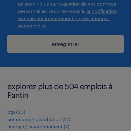
en savoir plus sur la gestion de vos données
personnelles, reportez-vous à
la notification
concernant le traitement de vos données
personnelles.
enregistrer
explorez plus de 504 emplois à
Pantin
btp
(
30
)
commerce / distribution
(
21
)
énergie / environnement
(
7
)