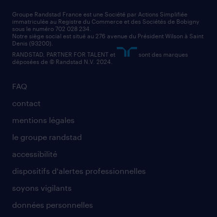
nos cabinets de recrutement
assistant administratif
Groupe Randstad France est une Société par Actions Simplifiée
immatriculée au Registre du Commerce et des Sociétés de Bobigny
sous le numéro 702 028 234.
comptable
Notre siège social est situé au 276 avenue du Président Wilson à Saint
Denis (93200).
RANDSTAD, PARTNER FOR TALENT et
sont des marques
déposées de © Randstad N.V. 2024.
FAQ
contact
mentions légales
le groupe randstad
accessibilité
dispositifs d'alertes professionnelles
soyons vigilants
données personnelles