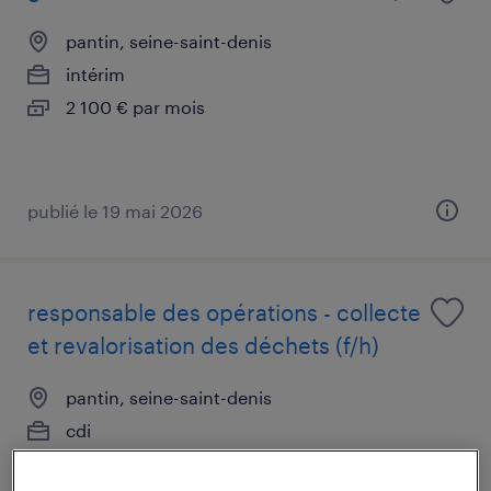
pantin, seine-saint-denis
intérim
2 100 € par mois
publié le 19 mai 2026
responsable des opérations - collecte
et revalorisation des déchets (f/h)
pantin, seine-saint-denis
cdi
60 000 € - 70 000 € par année