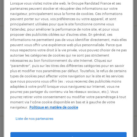
Lorsque vous visitez notre site web, le Groupe Randstad France et ses
partenaires peuvent stocker et récupérer des informations sur votre
publié le 8 janvier 2026
navigateur, principalement sous la forme de cookies. Ces informations
peuvent porter sur vous, vos préférences ou votre appareil, et sont
principalement utilisées pour que le site fonctionne comme vous
l’attendez, pour améliorer la performance de notre site, et pour vous
proposer des publicités ciblées sur d’autres sites. En général, ces
gestionnaire de paie (f/h)
informations ne permettent pas de vous identifier directement, mais elles
peuvent vous offrir une expérience web plus personnalisée. Parce que
nous respectons votre droit à la vie privée, vous pouvez choisir de ne pas
pantin, seine-saint-denis
autoriser les catégories de cookies qui ne sont pas strictement
nécessaires au bon fonctionnement du site Internet. Cliquez sur
intérim
“paramétrer”, puis sur les titres des différentes catégories pour en savoir
plus et modifier nos paramètres par défaut. Toutefois, le refus de certains
32 000 € - 35 500 € par année
types de cookies peut affecter votre navigation sur le site et les services
que nous pouvons vous offrir (ex : vous recevrez des publicités moins
adaptées à votre profil lorsque vous naviguerez sur Internet, vous ne
pourrez pas partager du contenu via les réseaux sociaux, etc.). Vous
pourrez retirer votre consentement ou modifier votre paramétrage à tout
publié le 11 septembre 2025
moment via l’icône cookie disponible en bas et à gauche de votre
navigateur.
Politique en matière de cookie
Liste de nos partenaires
chargé de comptes multiactivités (f/h)