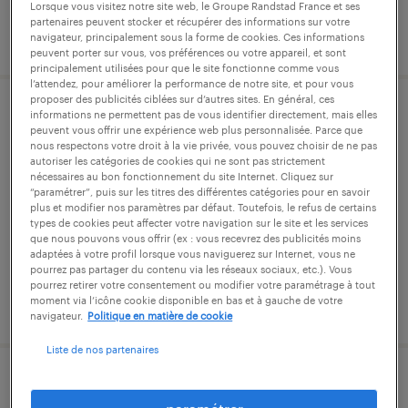
Lorsque vous visitez notre site web, le Groupe Randstad France et ses
partenaires peuvent stocker et récupérer des informations sur votre
publié le 8 janvier 2026
navigateur, principalement sous la forme de cookies. Ces informations
peuvent porter sur vous, vos préférences ou votre appareil, et sont
principalement utilisées pour que le site fonctionne comme vous
l’attendez, pour améliorer la performance de notre site, et pour vous
proposer des publicités ciblées sur d’autres sites. En général, ces
informations ne permettent pas de vous identifier directement, mais elles
gestionnaire de paie (f/h)
peuvent vous offrir une expérience web plus personnalisée. Parce que
nous respectons votre droit à la vie privée, vous pouvez choisir de ne pas
pantin, seine-saint-denis
autoriser les catégories de cookies qui ne sont pas strictement
nécessaires au bon fonctionnement du site Internet. Cliquez sur
intérim
“paramétrer”, puis sur les titres des différentes catégories pour en savoir
plus et modifier nos paramètres par défaut. Toutefois, le refus de certains
32 000 € - 35 500 € par année
types de cookies peut affecter votre navigation sur le site et les services
que nous pouvons vous offrir (ex : vous recevrez des publicités moins
adaptées à votre profil lorsque vous naviguerez sur Internet, vous ne
pourrez pas partager du contenu via les réseaux sociaux, etc.). Vous
pourrez retirer votre consentement ou modifier votre paramétrage à tout
moment via l’icône cookie disponible en bas et à gauche de votre
publié le 11 septembre 2025
navigateur.
Politique en matière de cookie
Liste de nos partenaires
gestionnaire de flottes mobiles (f/h)