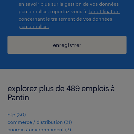
en savoir plus sur la gestion de vos données
personnelles, reportez-vous à
la notification
concernant le traitement de vos données
personnelles.
enregistrer
explorez plus de 489 emplois à
Pantin
btp
(
30
)
commerce / distribution
(
21
)
énergie / environnement
(
7
)