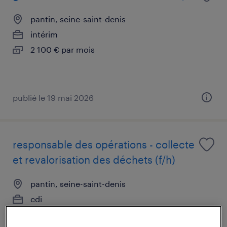
pantin, seine-saint-denis
intérim
2 100 € par mois
publié le 19 mai 2026
responsable des opérations - collecte
et revalorisation des déchets (f/h)
pantin, seine-saint-denis
cdi
60 000 € - 70 000 € par année