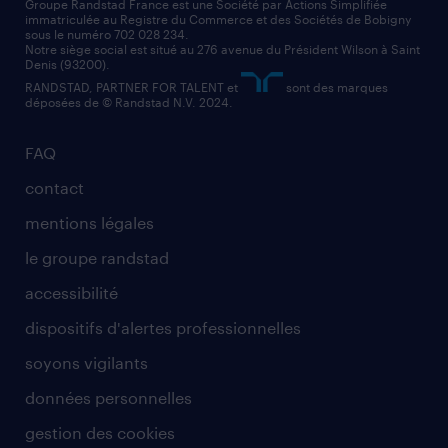
assistant administratif
Groupe Randstad France est une Société par Actions Simplifiée
immatriculée au Registre du Commerce et des Sociétés de Bobigny
sous le numéro 702 028 234.
comptable
Notre siège social est situé au 276 avenue du Président Wilson à Saint
Denis (93200).
RANDSTAD, PARTNER FOR TALENT et
sont des marques
déposées de © Randstad N.V. 2024.
FAQ
contact
mentions légales
le groupe randstad
accessibilité
dispositifs d'alertes professionnelles
soyons vigilants
données personnelles
gestion des cookies