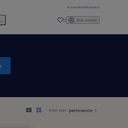
accessibilité
contact
0
mon compte
s
trier par: