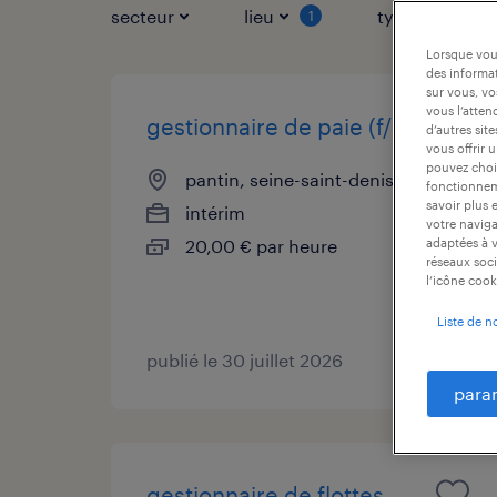
secteur
lieu
type de contr
1
Lorsque vous
des informat
sur vous, vo
vous l’atten
gestionnaire de paie (f/h)
d’autres sit
vous offrir 
pouvez chois
pantin, seine-saint-denis
fonctionneme
savoir plus 
intérim
votre naviga
20,00 € par heure
adaptées à v
réseaux soci
l’icône cook
Liste de n
publié le 30 juillet 2026
para
gestionnaire de flottes