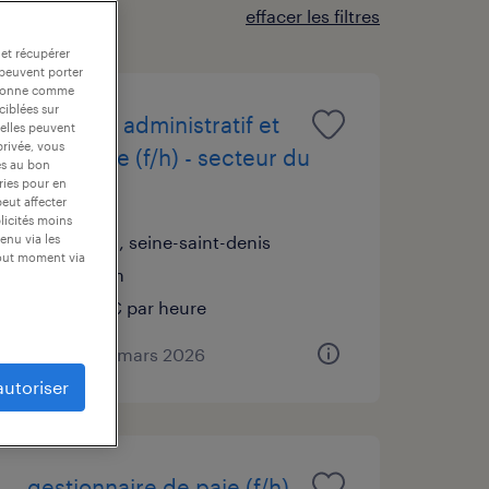
effacer les filtres
 et récupérer
 peuvent porter
nctionne comme
ciblées sur
assistant administratif et
 elles peuvent
privée, vous
logistique (f/h) - secteur du
es au bon
ories pour en
luxe
peut affecter
blicités moins
pantin, seine-saint-denis
enu via les
tout moment via
intérim
12,15 € par heure
publié le 4 mars 2026
autoriser
gestionnaire de paie (f/h)