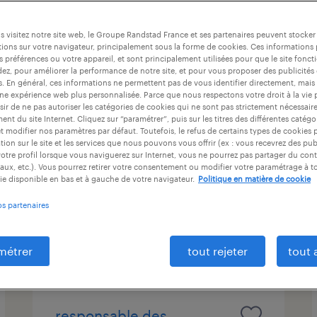
at
durée du contrat
niveau d'expérience
 visitez notre site web, le Groupe Randstad France et ses partenaires peuvent stocker
ions sur votre navigateur, principalement sous la forme de cookies. Ces informations
s préférences ou votre appareil, et sont principalement utilisées pour que le site fo
dez, pour améliorer la performance de notre site, et pour vous proposer des publicités 
gestionnaire de flottes
es. En général, ces informations ne permettent pas de vous identifier directement, mais
une expérience web plus personnalisée. Parce que nous respectons votre droit à la vie 
mobiles hf h/f
ir de ne pas autoriser les catégories de cookies qui ne sont pas strictement nécessair
nt du site Internet. Cliquez sur “paramétrer”, puis sur les titres des différentes catég
et modifier nos paramètres par défaut. Toutefois, le refus de certains types de cookies 
pantin, seine-saint-denis
tion sur le site et les services que nous pouvons vous offrir (ex : vous recevrez des pu
intérim
otre profil lorsque vous naviguerez sur Internet, vous ne pourrez pas partager du cont
aux, etc.). Vous pourrez retirer votre consentement ou modifier votre paramétrage à 
25 300 € - 27 000 € par année
ie disponible en bas et à gauche de votre navigateur.
Politique en matière de cookie
os partenaires
publié le 21 mai 2026
métrer
tout rejeter
tout 
responsable des