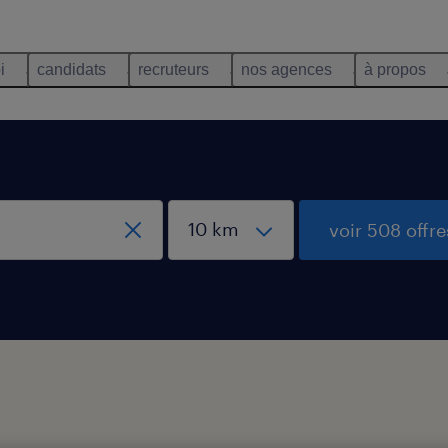
i
candidats
recruteurs
nos agences
à propos
voir 508 offre