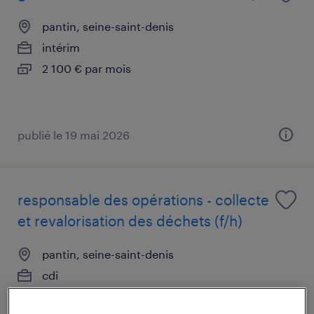
pantin, seine-saint-denis
intérim
2 100 € par mois
publié le 19 mai 2026
responsable des opérations - collecte
et revalorisation des déchets (f/h)
pantin, seine-saint-denis
cdi
60 000 € - 70 000 € par année