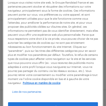
Lorsque vous visitez notre site web, le Groupe Randstad France et ses
partenaires peuvent stocker et récupérer des informations sur votre
publié le 8 janvier 2026
navigateur, principalement sous la forme de cookies. Ces informations
peuvent porter sur vous, vos préférences ou votre appareil, et sont
principalement utilisées pour que le site fonctionne comme vous
l’attendez, pour améliorer la performance de notre site, et pour vous
proposer des publicités ciblées sur d’autres sites. En général, ces
gestionnaire de paie (f/h)
informations ne permettent pas de vous identifier directement, mais elles
peuvent vous offrir une expérience web plus personnalisée. Parce que
nous respectons votre droit à la vie privée, vous pouvez choisir de ne pas
pantin, seine-saint-denis
autoriser les catégories de cookies qui ne sont pas strictement
nécessaires au bon fonctionnement du site Internet. Cliquez sur
intérim
“paramétrer”, puis sur les titres des différentes catégories pour en savoir
plus et modifier nos paramètres par défaut. Toutefois, le refus de certains
32 000 € - 35 500 € par année
types de cookies peut affecter votre navigation sur le site et les services
que nous pouvons vous offrir (ex : vous recevrez des publicités moins
adaptées à votre profil lorsque vous naviguerez sur Internet, vous ne
pourrez pas partager du contenu via les réseaux sociaux, etc.). Vous
pourrez retirer votre consentement ou modifier votre paramétrage à tout
publié le 11 septembre 2025
moment via l’icône cookie disponible en bas et à gauche de votre
navigateur.
Politique en matière de cookie
Liste de nos partenaires
gestionnaire de flottes mobiles (f/h)