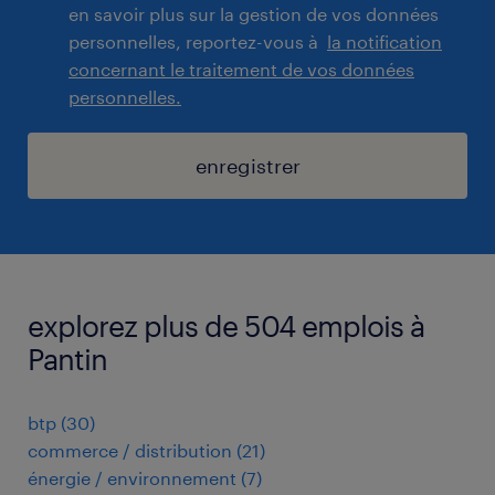
en savoir plus sur la gestion de vos données
personnelles, reportez-vous à
la notification
concernant le traitement de vos données
personnelles.
enregistrer
explorez plus de 504 emplois à
Pantin
btp
(
30
)
commerce / distribution
(
21
)
énergie / environnement
(
7
)