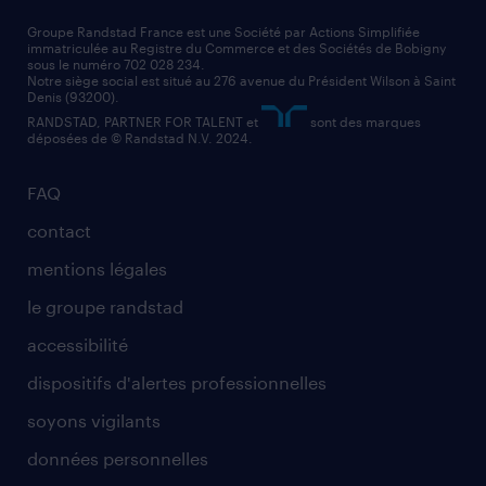
nos cabinets de recrutement
assistant administratif
Groupe Randstad France est une Société par Actions Simplifiée
immatriculée au Registre du Commerce et des Sociétés de Bobigny
sous le numéro 702 028 234.
comptable
Notre siège social est situé au 276 avenue du Président Wilson à Saint
Denis (93200).
RANDSTAD, PARTNER FOR TALENT et
sont des marques
déposées de © Randstad N.V. 2024.
FAQ
contact
mentions légales
le groupe randstad
accessibilité
dispositifs d'alertes professionnelles
soyons vigilants
données personnelles