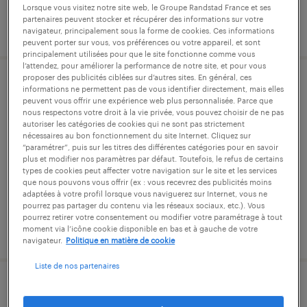
Lorsque vous visitez notre site web, le Groupe Randstad France et ses
partenaires peuvent stocker et récupérer des informations sur votre
publié le 8 janvier 2026
navigateur, principalement sous la forme de cookies. Ces informations
peuvent porter sur vous, vos préférences ou votre appareil, et sont
principalement utilisées pour que le site fonctionne comme vous
l’attendez, pour améliorer la performance de notre site, et pour vous
proposer des publicités ciblées sur d’autres sites. En général, ces
gestionnaire de paie (f/h)
informations ne permettent pas de vous identifier directement, mais elles
peuvent vous offrir une expérience web plus personnalisée. Parce que
nous respectons votre droit à la vie privée, vous pouvez choisir de ne pas
pantin, seine-saint-denis
autoriser les catégories de cookies qui ne sont pas strictement
nécessaires au bon fonctionnement du site Internet. Cliquez sur
intérim
“paramétrer”, puis sur les titres des différentes catégories pour en savoir
plus et modifier nos paramètres par défaut. Toutefois, le refus de certains
32 000 € - 35 500 € par année
types de cookies peut affecter votre navigation sur le site et les services
que nous pouvons vous offrir (ex : vous recevrez des publicités moins
adaptées à votre profil lorsque vous naviguerez sur Internet, vous ne
pourrez pas partager du contenu via les réseaux sociaux, etc.). Vous
pourrez retirer votre consentement ou modifier votre paramétrage à tout
publié le 11 septembre 2025
moment via l’icône cookie disponible en bas et à gauche de votre
navigateur.
Politique en matière de cookie
Liste de nos partenaires
gestionnaire de flottes mobiles (f/h)