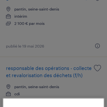
pantin, seine-saint-denis
intérim
2 100 € par mois
publié le 19 mai 2026
responsable des opérations - collecte
et revalorisation des déchets (f/h)
pantin, seine-saint-denis
cdi
60 000 € - 70 000 € par année