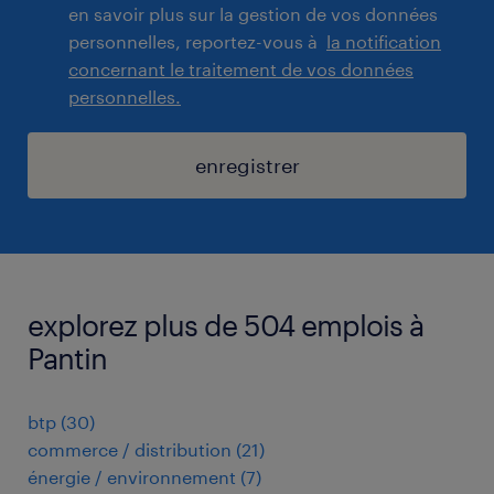
en savoir plus sur la gestion de vos données
personnelles, reportez-vous à
la notification
concernant le traitement de vos données
personnelles.
enregistrer
explorez plus de 504 emplois à
Pantin
btp
(
30
)
commerce / distribution
(
21
)
énergie / environnement
(
7
)