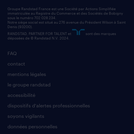
nos cabinets de recrutement
assistant administratif
Groupe Randstad France est une Société par Actions Simplifiée
immatriculée au Registre du Commerce et des Sociétés de Bobigny
sous le numéro 702 028 234.
comptable
Notre siège social est situé au 276 avenue du Président Wilson à Saint
Denis (93200).
RANDSTAD, PARTNER FOR TALENT et
sont des marques
déposées de © Randstad N.V. 2024.
FAQ
contact
mentions légales
le groupe randstad
accessibilité
dispositifs d'alertes professionnelles
soyons vigilants
données personnelles